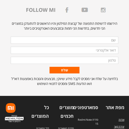
FOLLOW MI
הירשמו לרשימת התפוצה של קבוצת המילטון והיו הראשונים להתעדכן במוצרים
הכי חדשים, בחדשות הכי חמות ובמבצעים האטרקטיבים ביותר
מלאו
שם
את
דואר
הפרטים
אלקטרוני
טלפון
הבאים
כדי
להירשם
בלחיצה על שלח אני מסכים לקבל מידע שיווקי, מבצעים והטבות באמצעות דוא"ל
לרשימת
ו/או הודעות SMS ומסכים לתנאי השימוש
התפוצה.
מפת אתר
סמארטפונים
מוצרים
כל
חכמים
המוצרים
אודות
סדרת Redmi Note
15
יצירת קשר
סדרת השואבים
לכל המוצרים