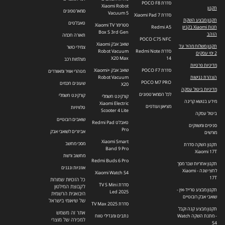
סדרת POCO F8
Xiaomi Robot
תקנון
סמארטפונים
Vacuum 5
סדרת Xiaomi Pad 7
תקנון מבצע השקת
טאבלטים
סטרימר Xiaomi TV
חנות Xiaomi בקניון
Redmi A5
Box S 3rd Gen
הזהב
תאורה חכמה
POCO C75 NFC
שואב אבק Xiaomi
תקנון משלוח מהיר עד
צמידי כושר
סדרת Redmi Note
Robot Vacuum
2 ימי עסקים
X20 Max
14
מצלמות רכב
מדיניות פרטיות
סדרת POCO F7
שואב אבק +Xiaomi
מטהרי אוויר ומאווררים
הצהרת נגישות
Robot Vacuum
POCO M7 PRO
שעונים חכמים
X20
מדיניות ביטול עסקה
לכל הסמארטפונים
קורקינט חשמלי
קורקינט חשמלי
מידע בנושא קרינה
Xiaomi Electric
מציאון ועודפים
טלוויזיות
Scooter 4 Lite
ביטול עסקה
שואבים רובוטיים
טאבלט Redmi Pad
סניפים ומשווקים
Pro
אביזרים לשואבי אבק
מורשים
Xiaomi Smart
מסכי מחשב
תקנון השקה סדרת
Band 9 Pro
Xiaomi 17T
מחשוב ורשת
Redmi Buds 6 Pro
תקנון אחריות שבר מסך
אוזניות ונגנים
לחצי שנה - Xiaomi
Xiaomi Watch S4
17T
כל הזכויות שמורות
סדרת TV S Mini
לקבוצת המילטון
תקנון מבצע טרייד-אין -
Led 2025
היבואנית הרשמית
שואבי אבק רובוטיים
של שיאומי בישראל
סדרת TV Max 2025
תקנון מבצע קנה וקבל
אתר זה משמש
- מתנת השקה Watch
נתבים ומגדילי טווח
למכירה של מוצרי
S4