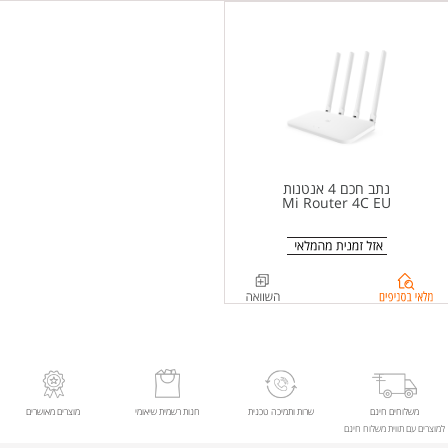
מלאי
מלאי
בסניפים
בסניפים
ל-
ל-
%d7%92%d7%9d+-
%d7%a0%d7%aa%d7%91+%d7%97%d7%9b%d7%9d+4+%d7%90%d7%a0%d7%98%d7%a0%d7%95%d7%aa+Xiaomi+Router+AC1200+
+Mi+Router+4A+EU
נתב חכם 4 אנטנות
Mi Router 4C EU
בדיקת
מלאי
בסניפים
ל-
%d7%a0%d7%aa%d7%91+%d7%97%d7%9b%d7%9d+4+%d7%90%d7%a0%d7%98%d7%a0%d7%95%d7%aa+2.4GHz+%d7%93%d7%92%d7%9d+Mi+Router+4C
משלוחים חינם
שרות ותמיכה טכנית
חנות רשמית שיאומי
מוצרים מאושרים
למוצרים עם תווית משלוח חינם