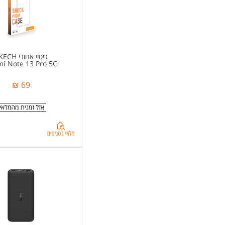
mi+Note+15
כיסוי אחורי SKECH
i Note 13 Pro 5G
69 ₪
בדיקת
מלאי
בסניפים
ל-
%d7%9b%d7%99%d7%a1%d7%95%d7%99+%d7%90%d7%97%d7%95%d7%a8%d7%99+SKECH+%d7%9c+Redmi+Note+13+Pro+5G+