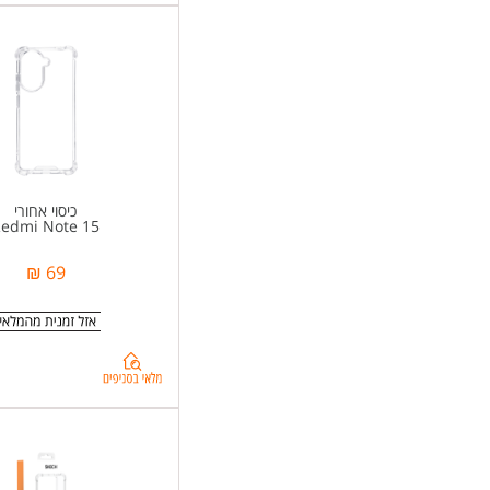
כיסוי אחורי
edmi Note 15
69 ₪
בדיקת
מלאי
בסניפים
ל-
+%d7%9c-