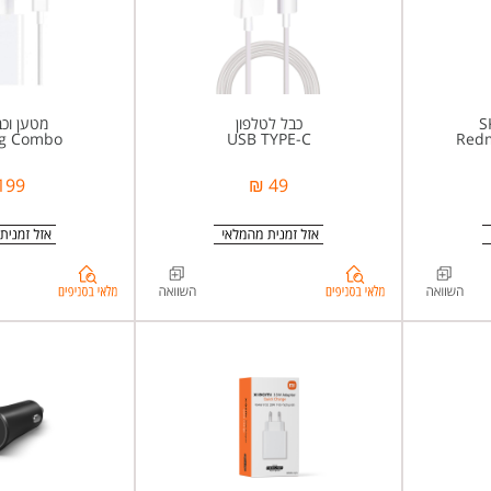
+Red
כבל לטלפון
מטען וכב
ng Combo
USB TYPE-C
Redm
199 ₪
49 ₪
בדיקת
בדיקת
מלאי
מלאי
בסניפים
בסניפים
ל-
ל-
ype-
93%d7%92%d7%9d+MI+USB+TYPE-
8%d7%9a+1+%d7%9e%d7%98%d7%a8
A