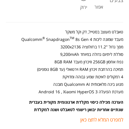
Pad
אפור
ירוק
8
בצב
ירוק
טאבלט מעוצב בסטייל, דק וקל משקל
®
TM
מעבד שמונה ליבות Qualcomm
8s Gen 4
Snapdragon
מסך גדול "11.2 ברזולוציה 3200x2136
סוללת ליתיום גדולה במיוחד 9,200mAh
נפח אחסון 256GB וזיכרון מעבד 8GB RAM
תמיכה בהרחבת זיכרון RAM וירטואלי (עד 8GB נוספים)
4 רמקולים לאיכות שמע גבוהה ומדויקת
מנוע בינה מלאכותית Qualcomm AI מובנה
מערכת הפעלה Android 16 , Xiaomi HyperOS 3
הערכה מכילה כיסוי מקלדת ארגונומית מקורית בעברית
שנתיים אחריות יבואן רישמי לטאבלט ושנה למקלדת
למפרט המלא לחצו כאן