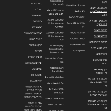
Xiaomi Robot
תקנון
סמארטפונים
Vacuum 5
סדרת Xiaomi Pad 7
תקנון מבצע השקת
טאבלטים
סטרימר Xiaomi TV
חנות Xiaomi בקניון
Redmi A5
Box S 3rd Gen
הזהב
תאורה חכמה
POCO C75 NFC
שואב אבק Xiaomi
תקנון משלוח מהיר עד
צמידי כושר
סדרת Redmi Note
Robot Vacuum
2 ימי עסקים
X20 Max
14
מצלמות רכב
מדיניות פרטיות
סדרת POCO F7
שואב אבק +Xiaomi
מטהרי אוויר ומאווררים
הצהרת נגישות
Robot Vacuum
POCO M7 PRO
שעונים חכמים
X20
מדיניות ביטול עסקה
לכל הסמארטפונים
קורקינט חשמלי
קורקינט חשמלי
מידע בנושא קרינה
Xiaomi Electric
מציאון ועודפים
טלוויזיות
Scooter 4 Lite
ביטול עסקה
שואבים רובוטיים
טאבלט Redmi Pad
סניפים ומשווקים
Pro
אביזרים לשואבי אבק
מורשים
Xiaomi Smart
מסכי מחשב
תקנון השקה סדרת
Band 9 Pro
Xiaomi 17T
מחשוב ורשת
Redmi Buds 6 Pro
תקנון אחריות שבר מסך
אוזניות ונגנים
לחצי שנה - Xiaomi
Xiaomi Watch S4
17T
כל הזכויות שמורות
סדרת TV S Mini
לקבוצת המילטון
תקנון מבצע טרייד-אין -
Led 2025
היבואנית הרשמית
שואבי אבק רובוטיים
של שיאומי בישראל
סדרת TV Max 2025
תקנון מבצע קנה וקבל
אתר זה משמש
- מתנת השקה Watch
נתבים ומגדילי טווח
למכירה של מוצרי
S4
שיאומי בייבוא רשמי
מצלמות אבטחה