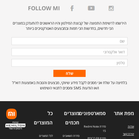
FOLLOW MI
הירשמו לרשימת התפוצה של קבוצת המילטון והיו הראשונים להתעדכן במוצרים
הכי חדשים, בחדשות הכי חמות ובמבצעים האטרקטיבים ביותר
מלאו
שם
את
דואר
הפרטים
אלקטרוני
טלפון
הבאים
כדי
להירשם
בלחיצה על שלח אני מסכים לקבל מידע שיווקי, מבצעים והטבות באמצעות דוא"ל
לרשימת
ו/או הודעות SMS ומסכים לתנאי השימוש
התפוצה.
מפת אתר
סמארטפונים
מוצרים
כל
חכמים
המוצרים
אודות
סדרת Redmi Note
15
יצירת קשר
סדרת השואבים
לכל המוצרים
סדרת POCO F8