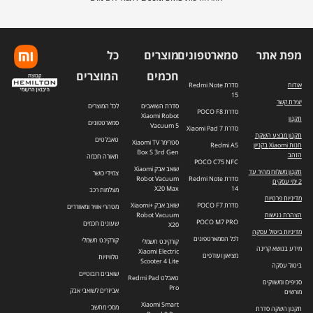
התפוצה.
מפת אתר
סמארטפונים
מוצרים
כל
חכמים
המוצרים
אודות
סדרת Redmi Note
15
יצירת קשר
סדרת השואבים
לכל המוצרים
סדרת POCO F8
Xiaomi Robot
תקנון
סמארטפונים
Vacuum 5
סדרת Xiaomi Pad 7
תקנון מבצע השקת
טאבלטים
סטרימר Xiaomi TV
חנות Xiaomi בקניון
Redmi A5
Box S 3rd Gen
הזהב
תאורה חכמה
POCO C75 NFC
שואב אבק Xiaomi
תקנון משלוח מהיר עד
צמידי כושר
סדרת Redmi Note
Robot Vacuum
2 ימי עסקים
X20 Max
14
מצלמות רכב
מדיניות פרטיות
סדרת POCO F7
שואב אבק +Xiaomi
מטהרי אוויר ומאווררים
הצהרת נגישות
Robot Vacuum
POCO M7 PRO
שעונים חכמים
X20
מדיניות ביטול עסקה
לכל הסמארטפונים
קורקינט חשמלי
קורקינט חשמלי
מידע בנושא קרינה
Xiaomi Electric
מציאון ועודפים
טלוויזיות
Scooter 4 Lite
ביטול עסקה
שואבים רובוטיים
טאבלט Redmi Pad
סניפים ומשווקים
Pro
אביזרים לשואבי אבק
מורשים
Xiaomi Smart
מסכי מחשב
תקנון השקה סדרת