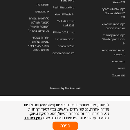
Band 9 Pro
Xiaomi 17T
מחשוב ורשת
Redmi Buds 6 Pro
תקנון אחריות שבר מסך
אוזניות ונגנים
לחצי שנה - Xiaomi
Xiaomi Watch S4
17T
כל הזכויות שמורות
סדרת TV S Mini
לקבוצת המילטון
תקנון מבצע טרייד-אין -
Led 2025
היבואנית הרשמית
שואבי אבק רובוטיים
של שיאומי בישראל
סדרת TV Max 2025
תקנון מבצע קנה וקבל
אתר זה משמש
- מתנת השקה Watch
נתבים ומגדילי טווח
למכירה של מוצרי
S4
שיאומי בייבוא רשמי
מצלמות אבטחה
ומותגים נוספים
הודעת החזרה - סוללת
לכל המוצרים החכמים
גיבוי שיאומי
תחנות שירות
דרושים
מגזין Xiaomi
Powered by Blacknet.co.il
לידיעתך, אנו משתמשים באתר בקוקיות (cookies) וטכנולוגיות
מדידה אחרות, גם של צדדים שלישיים, בכדי לספק לך חווית
גלישה טובה יותר, וכן למטרות תפעול, סטטיסטיקה ושיווק.
למידע נוסף ולמדיניות הפרטיות המעודכנת שלנו
לחץ כאן >>
סגירה