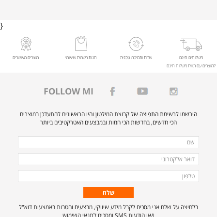
}
משלוחים חינם
שרות ותמיכה טכנית
חנות רשמית שיאומי
מוצרים מאושרים
למוצרים עם תווית משלוח חינם
FOLLOW MI
הירשמו לרשימת התפוצה של קבוצת המילטון והיו הראשונים להתעדכן במוצרים
הכי חדשים, בחדשות הכי חמות ובמבצעים האטרקטיבים ביותר
מלאו
שם
את
דואר
הפרטים
אלקטרוני
טלפון
הבאים
כדי
להירשם
בלחיצה על שלח אני מסכים לקבל מידע שיווקי, מבצעים והטבות באמצעות דוא"ל
לרשימת
ו/או הודעות SMS ומסכים לתנאי השימוש