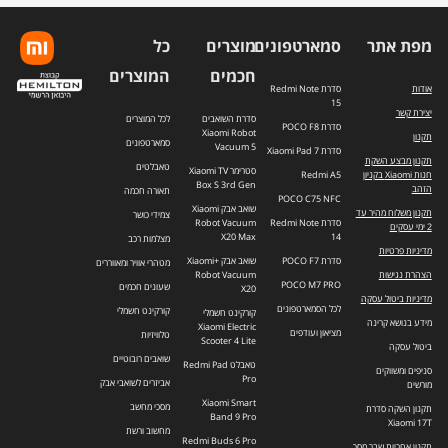
מפת אתר
סמארטפונים
מוצרים
כל
חכמים
המוצרים
אודות
סדרת Redmi Note
15
יצירת קשר
סדרת השואבים
לכל המוצרים
סדרת POCO F8
Xiaomi Robot
תקנון
סמארטפונים
Vacuum 5
סדרת Xiaomi Pad 7
תקנון מבצע השקת
טאבלטים
סטרימר Xiaomi TV
חנות Xiaomi בקניון
Redmi A5
Box S 3rd Gen
הזהב
תאורה חכמה
POCO C75 NFC
שואב אבק Xiaomi
תקנון משלוח מהיר עד
צמידי כושר
סדרת Redmi Note
Robot Vacuum
2 ימי עסקים
X20 Max
14
מצלמות רכב
מדיניות פרטיות
סדרת POCO F7
שואב אבק +Xiaomi
מטהרי אוויר ומאווררים
הצהרת נגישות
Robot Vacuum
POCO M7 PRO
שעונים חכמים
X20
מדיניות ביטול עסקה
לכל הסמארטפונים
קורקינט חשמלי
קורקינט חשמלי
מידע בנושא קרינה
Xiaomi Electric
מציאון ועודפים
טלוויזיות
Scooter 4 Lite
ביטול עסקה
שואבים רובוטיים
טאבלט Redmi Pad
סניפים ומשווקים
Pro
אביזרים לשואבי אבק
מורשים
Xiaomi Smart
מסכי מחשב
תקנון השקה סדרת
Band 9 Pro
Xiaomi 17T
מחשוב ורשת
Redmi Buds 6 Pro
תקנון אחריות שבר מסך