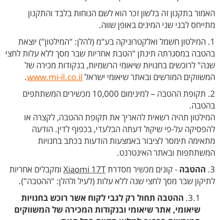
האמור בתקנון זה בלשון זכר הוא לשם הנוחות בלבד והתקנון
מתייחס לבני שני המינים באופן שווה.
1. המילטון חשמל ואלקטרוניקה בע"מ (להלן: "המילטון") יוצאת
בהטבה במסגרתה תינתן "הטבת אחריות שבר מסך ללא עלות לחצי
שנה" לרוכשים בחנויות שיאומי הרשמיות, בנקודות מכירה של
המשווקים המורשים ובאתר שיאומי ישראל
www.mi-il.co.il
.
2. תקופת ההטבה – למינימום 10,000 מכשירים המשתתפים
בהטבה.
המילטון תהיה רשאית להאריך את תקופת ההטבה, לקצרה או
להפסיקה על-פי שיקול דעתה הבלעדי, בכפוף לדין. הודעה
מתאימה תימסר לציבור באמצעות הודעות בכתב בחנויות
המשתתפות ובאתר האינטרנט.
3.
ההטבה
- קונים מכשיר מסדרת
Xiaomi 17T
ומקבלים אחריות
לתיקון שבר מסך לחצי שנה ללא עלות (לעיל ולהלן: "ההטבה").
3.1.
ההטבה תחול רק לגבי לקוח אשר רוכש בחנויות
שיאומי, אתר שיאומי ובנקודות המכירה של המשווקים