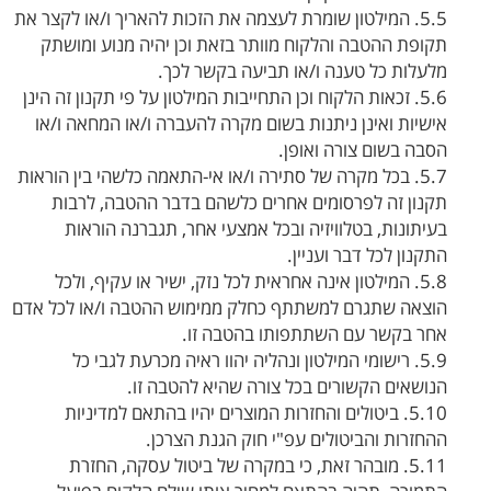
5.5. המילטון שומרת לעצמה את הזכות להאריך ו/או לקצר את
תקופת ההטבה והלקוח מוותר בזאת וכן יהיה מנוע ומושתק
מלעלות כל טענה ו/או תביעה בקשר לכך.
5.6. זכאות הלקוח וכן התחייבות המילטון על פי תקנון זה הינן
אישיות ואינן ניתנות בשום מקרה להעברה ו/או המחאה ו/או
הסבה בשום צורה ואופן.
5.7. בכל מקרה של סתירה ו/או אי-התאמה כלשהי בין הוראות
תקנון זה לפרסומים אחרים כלשהם בדבר ההטבה, לרבות
בעיתונות, בטלוויזיה ובכל אמצעי אחר, תגברנה הוראות
התקנון לכל דבר ועניין.
5.8. המילטון אינה אחראית לכל נזק, ישיר או עקיף, ולכל
הוצאה שתגרם למשתתף כחלק ממימוש ההטבה ו/או לכל אדם
אחר בקשר עם השתתפותו בהטבה זו.
5.9. רישומי המילטון ונהליה יהוו ראיה מכרעת לגבי כל
הנושאים הקשורים בכל צורה שהיא להטבה זו.
5.10. ביטולים והחזרות המוצרים יהיו בהתאם למדיניות
ההחזרות והביטולים עפ"י חוק הגנת הצרכן.
5.11. מובהר זאת, כי במקרה של ביטול עסקה, החזרת