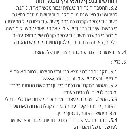
המורשים בכפוף למלאי הקיים בכל חנות
.
3.2. ההטבה הינה חד פעמית עבור מכשיר אחד, ניתנת
למימוש עד חצי שנה מיום הקנייה ומימושה מותנה בהצגת
חשבונית עסקה/קבלה כהוכחה (לשביעות רצונה של המילטון)
כי רכשת ישירות בחנות שיאומי / אתר שיאומי / משווק מורשה.
מובהר כי בהעדר חשבונית עסקה/קבלה אשר תוצג על-ידי
הלקוח, לא תהיה חברת המילטון מחויבת למימוש ההטבה.
4. אין באמור כדי לגרוע מכתב האחריות של המוצר.
5. כללי:
5.1. תקנון ההטבה יימצא במשרדי המילטון, רחוב האופה 8
מודיעין, ובאתר שיאומי www.mi-il.co.il.
5.2. האמור בתקנון זה נכתב בלשון זכר לשם הנוחות בלבד
ומופנה לנשים ולגברים כאחד.
5.3. המילטון שומרת לעצמה את הזכות לשנות את כללי ונהלי
ההטבה, לרבות בקשר עם הזכאות לקבלת הנחה ו/או מועדי
ואופן מימוש ההטבה, בכפוף לדין.
5.4. כותרות הסעיפים הינן לצרכי נוחיות בלבד, ולא ישמשו
לפרשנותו של תקנון זה.