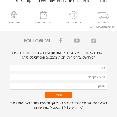
התמורה, תהיה בהתאם למחיר אותו שילם הלקוח בפועל.
משלוחים חינם
שרות ותמיכה טכנית
חנות רשמית שיאומי
מוצרים מאושרים
למוצרים עם תווית משלוח חינם
FOLLOW MI
הירשמו לרשימת התפוצה של קבוצת המילטון והיו הראשונים להתעדכן במוצרים
הכי חדשים, בחדשות הכי חמות ובמבצעים האטרקטיבים ביותר
מלאו
שם
את
דואר
הפרטים
אלקטרוני
טלפון
הבאים
כדי
להירשם
בלחיצה על שלח אני מסכים לקבל מידע שיווקי, מבצעים והטבות באמצעות דוא"ל
לרשימת
ו/או הודעות SMS ומסכים לתנאי השימוש
התפוצה.