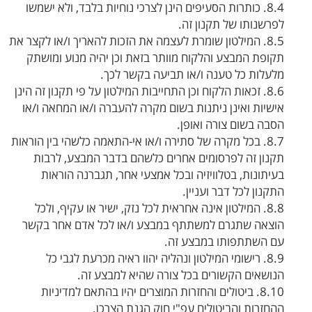
8.4. כותרות הסעיפים הינן לצרכי נוחיות בלבד, ולא ישמשו
לפרשנותו של תקנון זה.
8.5. המילטון שומרת לעצמה את הזכות להאריך ו/או לקצר את
תקופת המבצע והלקוח מוותר בזאת וכן יהיה מנוע ומושתק
מלעלות כל טענה ו/או תביעה בקשר לכך.
8.6. זכאות הלקוח וכן התחייבות המילטון על פי תקנון זה הינן
אישיות ואינן ניתנות בשום מקרה להעברה ו/או המחאה ו/או
הסבה בשום צורה ואופן.
8.7. בכל מקרה של סתירה ו/או אי-התאמה כלשהי בין הוראות
תקנון זה לפרסומים אחרים כלשהם בדבר המבצע, לרבות
בעיתונות, בטלוויזיה ובכל אמצעי אחר, תגברנה הוראות
התקנון לכל דבר ועניין.
8.8. המילטון אינה אחראית לכל נזק, ישיר או עקיף, ולכל
הוצאה שתגרם למשתתף במבצע ו/או לכל אדם אחר בקשר
עם השתתפותו במבצע זה.
8.9. רישומי המילטון ונהליה יהוו ראיה מכרעת לגבי כל
הנושאים הקשורים בכל צורה שהיא למבצע זה.
8.10. ביטולים והחזרות המוצרים יהיו בהתאם למדיניות
ההחזרות והביטולים עפ"י חוק הגנת הצרכן.