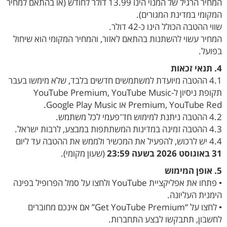
המחיר הרגיל של המנוי הינו 13.99 דולר לחודש (או בהתאם למחיר
המקומי במדינת המגורים).
שווי ההטבה הכולל הינו כ-42 דולר.
המחיר עשוי להשתנות בהתאם לאזור, והמחיר המקומי הוא שיחול
בפועל.
4. תנאי זכאות
4.1 ההטבה מיועדת למשתמשים חדשים בלבד, שלא מימשו בעבר
תקופת ניסיון ל-YouTube Premium, YouTube Music
Premium, YouTube Red או Google Play Music.
4.2 ההטבה ניתנת למימוש חד־פעמי לכל משתמש.
4.3 ההטבה זמינה במדינות המשתתפות במבצע, לרבות ישראל.
4.4 יש לרכוש, להפעיל את המכשיר ולממש את ההטבה עד ליום
31 באוגוסט 2026 בשעה 23:59
(שעון מקומי).
5. אופן המימוש
• פתחו את אפליקציית YouTube ולחצו על סמל הפרופיל בפינה
הימנית העליונה.
• לחצו על “Get YouTube Premium” אם אינכם מחוברים
לחשבון, תתבקשו לבצע התחברות.