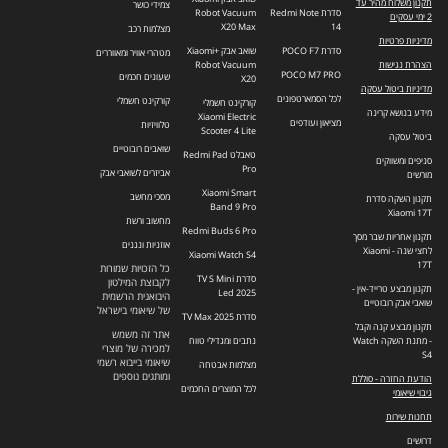
תקנון משלוח מהיר עד
צמידי כושר
סדרת Redmi Note
Robot Vacuum
2 ימי עסקים
X20 Max
14
מצלמות רכב
מדיניות פרטיות
סדרת POCO F7
שואב אבק +Xiaomi
מטהרי אוויר ומאווררים
הצהרת נגישות
Robot Vacuum
POCO M7 PRO
שעונים חכמים
X20
מדיניות ביטול עסקה
לכל הסמארטפונים
קורקינט חשמלי
קורקינט חשמלי
מידע בנושא קרינה
Xiaomi Electric
מציאון ועודפים
טלוויזיות
Scooter 4 Lite
ביטול עסקה
שואבים רובוטיים
טאבלט Redmi Pad
סניפים ומשווקים
Pro
אביזרים לשואבי אבק
מורשים
Xiaomi Smart
מסכי מחשב
תקנון השקה סדרת
Band 9 Pro
Xiaomi 17T
מחשוב ורשת
Redmi Buds 6 Pro
תקנון אחריות שבר מסך
אוזניות ונגנים
לחצי שנה - Xiaomi
Xiaomi Watch S4
17T
כל הזכויות שמורות
סדרת TV S Mini
לקבוצת המילטון
תקנון מבצע טרייד-אין -
Led 2025
היבואנית הרשמית
שואבי אבק רובוטיים
של שיאומי בישראל
סדרת TV Max 2025
תקנון מבצע קנה וקבל
אתר זה משמש
- מתנת השקה Watch
נתבים ומגדילי טווח
למכירה של מוצרי
S4
שיאומי בייבוא רשמי
מצלמות אבטחה
ומותגים נוספים
הודעת החזרה - סוללת
לכל המוצרים החכמים
גיבוי שיאומי
תחנות שירות
דרושים