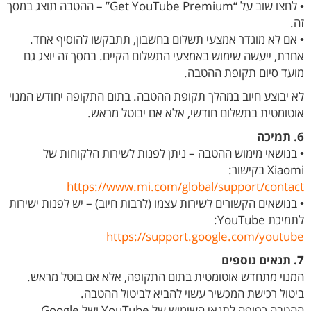
• לחצו שוב על “Get YouTube Premium” – ההטבה תוצג במסך
זה.
• אם לא מוגדר אמצעי תשלום בחשבון, תתבקשו להוסיף אחד.
אחרת, ייעשה שימוש באמצעי התשלום הקיים. במסך זה יוצג גם
מועד סיום תקופת ההטבה.
לא יבוצע חיוב במהלך תקופת ההטבה. בתום התקופה יחודש המנוי
אוטומטית בתשלום חודשי, אלא אם יבוטל מראש.
6. תמיכה
• בנושאי מימוש ההטבה – ניתן לפנות לשירות הלקוחות של
Xiaomi בקישור:
https://www.mi.com/global/support/contact
• בנושאים הקשורים לשירות עצמו (לרבות חיוב) – יש לפנות ישירות
לתמיכת YouTube:
https://support.google.com/youtube
7. תנאים נוספים
המנוי מתחדש אוטומטית בתום התקופה, אלא אם בוטל מראש.
ביטול רכישת המכשיר עשוי להביא לביטול ההטבה.
ההטבה כפופה לתנאי השימוש של YouTube ושל Google.