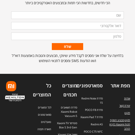
הכי חדשים, בחדשות הכי חמות ובמבצעים האטרקטיבים ביותר
מלאו
שם
את
דואר
הפרטים
אלקטרוני
טלפון
הבאים
כדי
להירשם
בלחיצה על שלח אני מסכים לקבל מידע שיווקי, מבצעים והטבות באמצעות דוא"ל
לרשימת
ו/או הודעות SMS ומסכים לתנאי השימוש
התפוצה.
מפת אתר
סמארטפונים
מוצרים
כל
חכמים
המוצרים
אודות
סדרת Redmi Note
15
יצירת קשר
סדרת השואבים
לכל המוצרים
סדרת POCO F8
Xiaomi Robot
תקנון
סמארטפונים
Vacuum 5
סדרת Xiaomi Pad 7
תקנון מבצע השקת
טאבלטים
סטרימר Xiaomi TV
חנות Xiaomi בקניון
Redmi A5
Box S 3rd Gen
הזהב
תאורה חכמה
POCO C75 NFC
שואב אבק Xiaomi