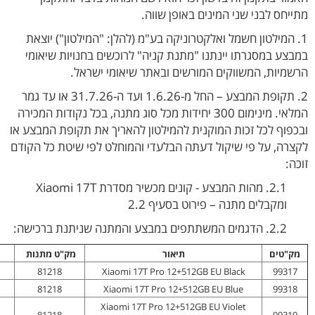
מתייחס לבני שני המינים באופן שווה.
1. המילטון חשמל ואלקטרוניקה בע"מ (להלן: "המילטון") יוצאת
במבצע במסגרתו יינתנו "מתנת קניה" לרוכשים בחנויות שיאומי
הרשמיות, המשווקים המורשים ובאתר שיאומי ישראל.
2. תקופת המבצע – החל מ-1.6.26 ועד ה-31.7.26 או עד גמר
המלאי. מינימום 300 יחידות מכל סוג מתנה, בכל נקודות המכירה
ובכפוף לכל זכות המוקנית להמילטון להאריך את תקופת המבצע או
לקצרה, על פי שיקול דעתה הבלעדי והמוחלט לפי שיטת כל הקודם
זוכה:
2.1. מהות המבצע - קונים מכשיר מסדרת Xiaomi 17T
ומקבלים מתנה – פירוט בסעיף 2.2
2.2. הדגמים המשתתפים במבצע והמתנה שניתנת ברכישה:
מק"טים
תיאור
מק"ט מתנות
81218
Xiaomi 17T Pro 12+512GB EU Black
99317
81218
Xiaomi 17T Pro 12+512GB EU Blue
99318
Xiaomi 17T Pro 12+512GB EU Violet