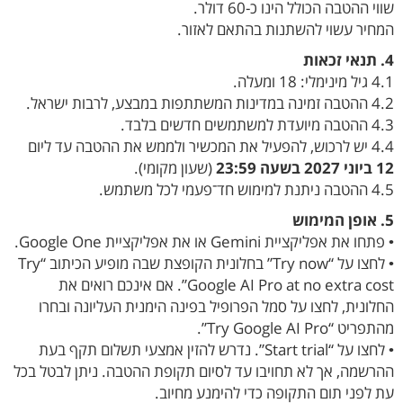
שווי ההטבה הכולל הינו כ-60 דולר.
המחיר עשוי להשתנות בהתאם לאזור.
4. תנאי זכאות
4.1 גיל מינימלי: 18 ומעלה.
4.2 ההטבה זמינה במדינות המשתתפות במבצע, לרבות ישראל.
4.3 ההטבה מיועדת למשתמשים חדשים בלבד.
4.4 יש לרכוש, להפעיל את המכשיר ולממש את ההטבה עד ליום
12 ביוני 2027 בשעה 23:59
(שעון מקומי).
4.5 ההטבה ניתנת למימוש חד־פעמי לכל משתמש.
5. אופן המימוש
• פתחו את אפליקציית Gemini או את אפליקציית Google One.
• לחצו על “Try now” בחלונית הקופצת שבה מופיע הכיתוב “Try
Google AI Pro at no extra cost”. אם אינכם רואים את
החלונית, לחצו על סמל הפרופיל בפינה הימנית העליונה ובחרו
מהתפריט “Try Google AI Pro”.
• לחצו על “Start trial”. נדרש להזין אמצעי תשלום תקף בעת
ההרשמה, אך לא תחויבו עד לסיום תקופת ההטבה. ניתן לבטל בכל
עת לפני תום התקופה כדי להימנע מחיוב.