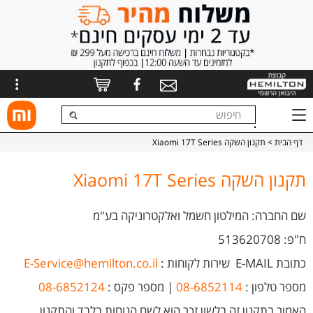
דף הבית
> תקנון השקה Xiaomi 17T Series
תקנון השקה Xiaomi 17T Series
שם החברה: המילטון חשמל ואלקטרוניקה בע"מ
ח"פ: 513620708
כתובת E-MAIL
שירות לקוחות
:
E-Service@hemilton.co.il
מספר טלפון :
08-6852114
| מספר פקס :
08-6852124
האמור בתקנון זה בלשון זכר הוא לשם הנוחות בלבד והתקנון