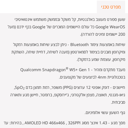
מפרט טכני
שעון ספורט מעוצב באלגנטיות, קל משקל ובממשק משתמש אינטואיטיבי
Google WearOS כל עולם היישומים המוכרים של Google בכף ידכם (מעל
200 יישומים זמינים להורדה).
שיחות באמצעות צימוד Bluetooth - ניתן לבצע שיחות באמצעות רמקול
ומיקרופון מובנים בצימוד לסמארטפון (מענה לשיחה, דחיית שיחה, השתקת
מיקרופון, עוצמת שמע ברמקול).
®
מעבד מתקדם ומהיר - Qualcomm Snapdragon
W5+ Gen 1
בטכנולוגיית 4nm לביצועים של מקצוענים.
חיישנים - דופק אופטי 12 ערוצים (PPG) משופר, רמת חמצן בדם SpO
,
2
גיאו-מגנטי, תאוצה, מצפן אלקטרוני, ג'יירוסקופ, ברומטר, חיישן מגע ותאורה
סביבתית.
גוף השעון עשוי אלומיניום.
מסך מגע - 1.43 אינצ' מסוג AMOLED HD 466x466 , 326PPI , בהירות: עד