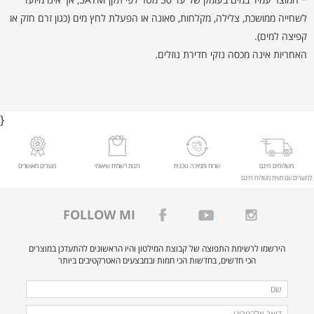
לשחייה ממושכת, צלילה, מקלחות, סאונה או הפעלת לחץ מים (כגון זרם חזק או
קפיצה למים).
האחריות אינה מכסה נזקי חדירת נוזלים.
}
משלוחים חינם
שרות ותמיכה טכנית
חנות רשמית שיאומי
מוצרים מאושרים
למוצרים עם תווית משלוח חינם
FOLLOW MI
הירשמו לרשימת התפוצה של קבוצת המילטון והיו הראשונים להתעדכן במוצרים
הכי חדשים, בחדשות הכי חמות ובמבצעים האטרקטיבים ביותר
מלאו
שם
את
דואר