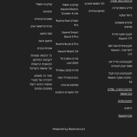
מדיניות ביטול עסקה
לכל הסמארטפונים
קורקינט חשמלי
קורקינט חשמלי
מידע בנושא קרינה
Xiaomi Electric
מציאון ועודפים
טלוויזיות
Scooter 4 Lite
ביטול עסקה
שואבים רובוטיים
טאבלט Redmi Pad
סניפים ומשווקים
Pro
אביזרים לשואבי אבק
מורשים
Xiaomi Smart
מסכי מחשב
תקנון השקה סדרת
Band 9 Pro
Xiaomi 17T
מחשוב ורשת
Redmi Buds 6 Pro
תקנון אחריות שבר מסך
אוזניות ונגנים
לחצי שנה - Xiaomi
Xiaomi Watch S4
17T
כל הזכויות שמורות
סדרת TV S Mini
לקבוצת המילטון
תקנון מבצע טרייד-אין -
Led 2025
היבואנית הרשמית
שואבי אבק רובוטיים
של שיאומי בישראל
סדרת TV Max 2025
תקנון מבצע קנה וקבל
אתר זה משמש
- מתנת השקה Watch
נתבים ומגדילי טווח
למכירה של מוצרי
S4
שיאומי בייבוא רשמי
מצלמות אבטחה
ומותגים נוספים
הודעת החזרה - סוללת
לכל המוצרים החכמים
גיבוי שיאומי
תחנות שירות
דרושים
מגזין Xiaomi
Powered by Blacknet.co.il