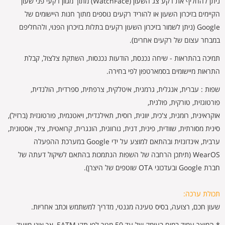
ניתן להחליף את רקע צג השעון (WatchFace) מתוך מגוון רקעי פני שעון
הקיימים בזיכרון השעון או להוריד רקעים נוספים מתוך חנות היישומים של
Google (ניתן לשמור בזיכרון השעון רקעים בתלות בזיכרון הפנוי, ולהחליפם
במבחר עצום של רקעים אחרים).
תמיכה בהתראות - שיחה נכנסת, הודעות נכנסות, השתקת צלצול, קבלת
התראות מיישומים בסמארטפון לפי בחירה.
שפות : עברית, אנגלית, גרמנית, איטלקית, צרפתית, ספרדית, הולנדית,
פורטוגזית, טורקית, פולנית,
אוקראינית, רומנית, צ'כית, יוונית, רוסית, תאילנדית, ויאטנמית, פורטוגזית (ברזיל),
סינית מסורתית, שוודית, פינית, דנית, נורווגית, הונגרית, קרואטית, ציד, אסטונית,
ערבית, אינדונזית ובהתאם למוצע על ידי Google במערכת ההפעלה
WearOS (תיתכן הרחבה של השפות הנתמכות בהתאם לשיקול דעתה של
חברת Google ובעדכוני OTA שוטפים של היצרן).
תכולת ערכה:
שעון חכם, רצועה, בסיס טעינה מגנטי, מדריך למשתמש וכתב אחריות.
* המוצר עמיד במים בעומק של עד 50 מטר לפי תקן 5ATM, אך אינו מיועד