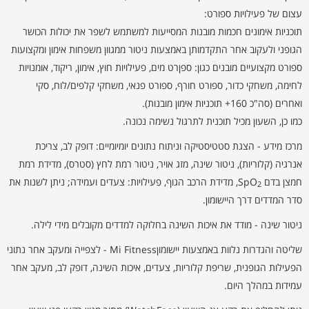
עצום של פעילויות ספורט:
תוכניות אימונים חכמות מובנות המסייעות למשתמש לשפר את יכולות הכושר
הגופני ולעקוב אחר התקדמותן באמצעות ניטור ממגוון משפחות אימון ומקצועות
ספורט מקצועיים מובנים כגון: ספןרט מים, פעילויות חוץ, אימון, ריקוד, אומנויות
לחימה, משחקי כדור, ספורט חורף, ספורט פנאי, משחקי קלפים/לוח, סקי
ואחרים (סה"כ 160+ תוכניות אימון מובנות).
כמו כן, השעון מכיל תוכנית לתרגול נשימה נכונה.
מרכז מידע - הצגת סטטיסטיקה וניתוח נתונים יומיומיים: דופק לב, צריכת
אנרגיה (קלוריות), ניטור שינה, מזג אויר, ניטור רמת לחץ (סטרס), מדידת רמת
חמצן בדם SpO
, מדידת הרכב הגוף, פעילויות: צעדים ועמידה; ניתן לשנות את
2
סדר המדדים דרך היישומון.
ניטור שינה - מודד את איכות השינה בחלוקה למדדים מקובלים מידי לילה.
שליטה והגדרות נלוות באמצעות יישומוןMi Fitness - לצפייה ומעקב אחר נתוני
הפעילות הגופנית, שריפת קלוריות, צעדים, איכות השינה, דופק לב, מעקב אחר
עמידות במהלך היום.