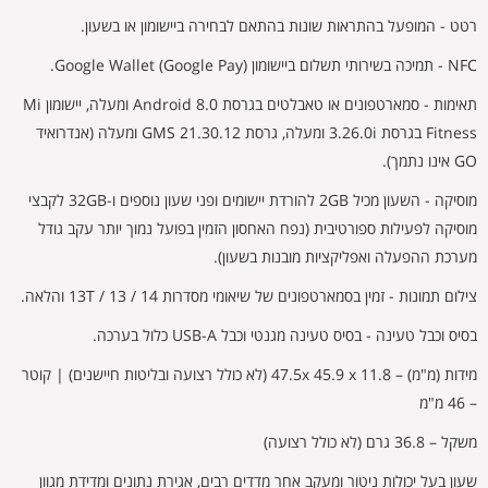
רטט - המופעל בהתראות שונות בהתאם לבחירה ביישומון או בשעון.
NFC - תמיכה בשירותי תשלום ביישומון Google Wallet (Google Pay).
תאימות - סמארטפונים או טאבלטים בגרסת Android 8.0 ומעלה, יישומון Mi
Fitness בגרסת 3.26.0i ומעלה, גרסת GMS 21.30.12 ומעלה (אנדרואיד
GO אינו נתמך).
מוסיקה - השעון מכיל 2GB להורדת יישומים ופני שעון נוספים ו-32GB לקבצי
מוסיקה לפעילות ספורטיבית (נפח האחסון הזמין בפועל נמוך יותר עקב גודל
מערכת ההפעלה ואפליקציות מובנות בשעון).
צילום תמונות - זמין בסמארטפונים של שיאומי מסדרות 14 / 13 / 13T והלאה.
בסיס וכבל טעינה - בסיס טעינה מגנטי וכבל USB-A כלול בערכה.
מידות (מ"מ) – 47.5x 45.9 x 11.8 (לא כולל רצועה ובליטות חיישנים) | קוטר
– 46 מ"מ
משקל – 36.8 גרם (לא כולל רצועה)
שעון בעל יכולות ניטור ומעקב אחר מדדים רבים, אגירת נתונים ומדידת מגוון