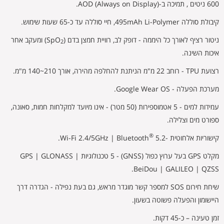
600 ניטים , תמיכה ב-(Always on Display) AOD.
קיבולת סוללה 495mAh Li-Polymer, חיי סוללה עד כ-65 שעות שימוש.
ניטור רציף לאורך כל היממה - דופק לב, רוויית חמצן בדם (SpO
) ומעקב אחר
2
איכות השינה.
רצועת TPU - רוחב 22 מ"מ הניתנת להחלפה מהירה, אורך 210~140 מ"מ.
מערכת הפעלה - Google Wear OS.
עמידות למים - 5 אטמוספירות (50 מטר) - אינו מיועד למקלחות חמות, סאונה,
ספורט מים וצלילה.
®
קישוריות אלחוטית -Wi-Fi 2.4/5GHz | Bluetooth
5.2.
מקלט GPS בעל ערוץ כפול (GNSS) - 5 טכנולוגיות GPS | GLONASS |
BeiDou | GALILEO | QZSS.
שיחת חירום SOS למספר קשר מוגדר מראש, גם בעת נפילה - הגדרה דרך
היישומון והפעלה פשוטה בשעון.
זמן טעינה – כ-45 דקות.