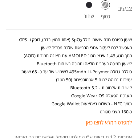
צבעים
שחור
כסוף
שעון ספורט חכם שיאומי כולל SpO
(אחוז חמצן בדם), דופק ו- GPS
2
מאפשר לכם לעקוב אחרי הבריאות שלכם מסביב לשעון
מסך מגע 1.43 אינצ' מסוג AMOLED עם תצוגה תמידית (AOD)
לשעון תמיכה בעברית מלאה ותמיכה בשיחות Bluetooth
סוללה גדולה 495mAh Li-Polymer לשימוש של עד כ- 65 שעות
עמידות גבוהה למים 5 אטמוספירות (50 מטר)
קישוריות אלחוטית - Bluetooth 5.2
מערכת הפעלה Google Wear OS
תומך NFC - תשלום באמצעות Google Wallet
כ-160 מצבי ספורט
למפרט המלא לחצו כאן
אחריות 12 חודשים
ע"י המילטון חשמל ואלקטרוניקה היבואן