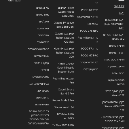
15
יצירת קשר
סדרת השואבים
לכל המוצרים
סדרת POCO F8
Xiaomi Robot
תקנון
סמארטפונים
Vacuum 5
סדרת Xiaomi Pad 7
תקנון מבצע השקת
טאבלטים
סטרימר Xiaomi TV
חנות Xiaomi בקניון
Redmi A5
Box S 3rd Gen
הזהב
תאורה חכמה
POCO C75 NFC
שואב אבק Xiaomi
תקנון משלוח מהיר עד
צמידי כושר
סדרת Redmi Note
Robot Vacuum
2 ימי עסקים
X20 Max
14
מצלמות רכב
מדיניות פרטיות
סדרת POCO F7
שואב אבק +Xiaomi
מטהרי אוויר ומאווררים
הצהרת נגישות
Robot Vacuum
POCO M7 PRO
שעונים חכמים
X20
מדיניות ביטול עסקה
לכל הסמארטפונים
קורקינט חשמלי
קורקינט חשמלי
מידע בנושא קרינה
Xiaomi Electric
מציאון ועודפים
טלוויזיות
Scooter 4 Lite
ביטול עסקה
שואבים רובוטיים
טאבלט Redmi Pad
סניפים ומשווקים
Pro
אביזרים לשואבי אבק
מורשים
Xiaomi Smart
מסכי מחשב
תקנון השקה סדרת
Band 9 Pro
Xiaomi 17T
מחשוב ורשת
Redmi Buds 6 Pro
תקנון אחריות שבר מסך
אוזניות ונגנים
לחצי שנה - Xiaomi
Xiaomi Watch S4
17T
כל הזכויות שמורות
סדרת TV S Mini
לקבוצת המילטון
תקנון מבצע טרייד-אין -
Led 2025
היבואנית הרשמית
שואבי אבק רובוטיים
של שיאומי בישראל
סדרת TV Max 2025
תקנון מבצע קנה וקבל