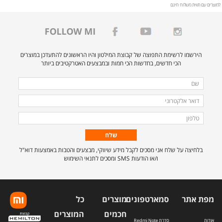
למוצרים עם תווית משלוח חינם
%d7%a9%d7%95%d7%90%d7%91+%d7%90%d7%91%d7%a7+%d7%a8%d7%95%d7%91%d7%95%d7%98%d7%99+%d7%a9%d7%95%d7%98%d7%a3+%d7%a9%d7%99%d7%90%d7%95%d7%9e%d7%99+%d7%93%d7%92%d7%9d+Xiaomi+Robot+Vacuum+E10
FOLLOW MI
הירשמו לרשימת התפוצה של קבוצת המילטון והיו הראשונים להתעדכן במוצרים
הכי חדשים, בחדשות הכי חמות ובמבצעים האטרקטיבים ביותר
מלאו
שם
את
דואר
הפרטים
אלקטרוני
טלפון
הבאים
כדי
להירשם
בלחיצה על שלח אני מסכים לקבל מידע שיווקי, מבצעים והטבות באמצעות דוא"ל
לרשימת
ו/או הודעות SMS ומסכים לתנאי השימוש
התפוצה.
מפת אתר
סמארטפונים
מוצרים
כל
חכמים
המוצרים
אודות
סדרת Redmi Note