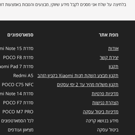
בלחיצה על שלח אני מסכים לקבל מידע שיווקי, מבצעים והטבות באמצעות דוא"ל ו/או הודעות SMS ו
הפרטים
הבאים
כדי
להירשם
לרשימת
מפת אתר
סמארטפונים
התפוצה.
אודות
סדרת Redmi Note 15
יצירת קשר
סדרת POCO F8
תקנון
סדרת Xiaomi Pad 7
תקנון מבצע השקת חנות Xiaomi בקניון הזהב
Redmi A5
תקנון משלוח מהיר עד 2 ימי עסקים
POCO C75 NFC
מדיניות פרטיות
סדרת Redmi Note 14
הצהרת נגישות
סדרת POCO F7
מדיניות ביטול עסקה
POCO M7 PRO
מידע בנושא קרינה
לכל הסמארטפונים
ביטול עסקה
מציאון ועודפים