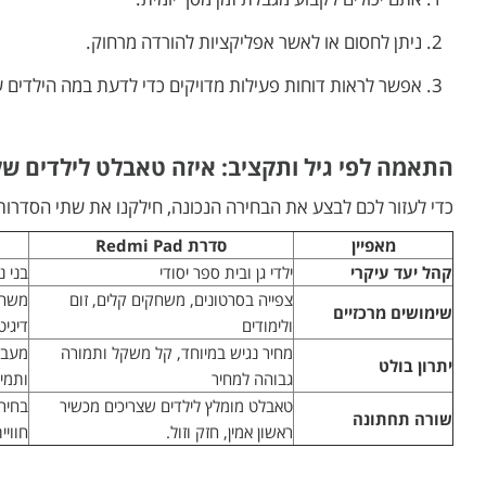
2. ניתן לחסום או לאשר אפליקציות להורדה מרחוק.
3. אפשר לראות דוחות פעילות מדויקים כדי לדעת במה הילדים שלכם באמת מתמקדים.
התאמה לפי גיל ותקציב: איזה טאבלט לילדים של
כדי לעזור לכם לבצע את הבחירה הנכונה, חילקנו את שתי הסדרות
מאפיין
סדרת Redmi Pad
קהל יעד עיקרי
ילדי גן ובית ספר יסודי
בני נ
צפייה בסרטונים, משחקים קלים, זום
משחק
שימושים מרכזיים
ולימודים
דיגיט
מחיר נגיש במיוחד, קל משקל ותמורה
מעבד
יתרון בולט
גבוהה למחיר
ותמי
טאבלט מומלץ לילדים שצריכים מכשיר
בחירה
שורה תחתונה
ראשון אמין, חזק וזול.
חוויי