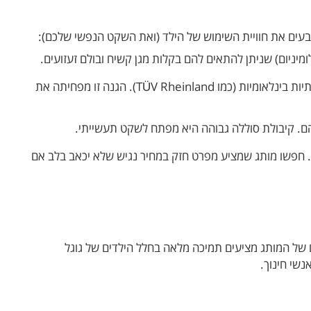
עים את חוויית השימוש של הילד (ואת השקט הנפשי שלכם):
יניום) שניתן להתאים להם בקלות מגן קשיח ובולם זעזועים.
זהו אולי הפרמטר החשוב ביותר. חפשו מסכים המציעים טכנולוגיות לסינון אור כחול והסמכות בריאותיות בינלאומיות (כמו TÜV Rheinland). הגנה זו מפחיתה את
ם. קיבולת סוללה גבוהה היא מפתח לשקט תעשייתי.
. חפשו מותג שמציע מפרט חזק במחיר נגיש שלא יכאב בלב אם
 של המותג מציעים תמיכה מלאה בחלל הילדים של גוגל
נשי חינוך.