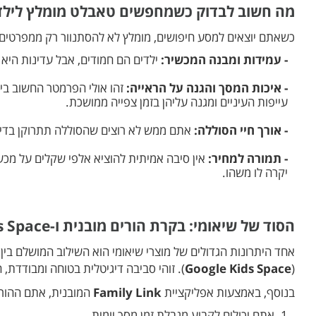
מה חשוב לבדוק כשמחפשים טאבלט מומלץ לילד
כשאתם יוצאים למסע חיפושים, מומלץ לא להסתנוור רק ממפרטים 
- עמידות ומבנה המכשיר:
ילדים הם חמודים, אבל עדינות היא 
- איכות המסך והגנה על הראייה:
עייפות העיניים ומגנה עליהן בזמן צפייה ממושכת.
- אורך חיי הסוללה:
אתם ממש לא רוצים שהסוללה תתרוקן בדיו
- תמורה למחיר:
אין סיבה אמיתית להוציא אלפי שקלים על מכש
יקרה לו משהו.
הסוד של שיאומי: בקרת הורים מובנית ו-Google Kids Space
אחד היתרונות הגדולים של מוצרי שיאומי הוא השילוב המושלם ב
(
Google Kids Space
). זוהי סביבה דיגיטלית בטוחה ומבודדת, 
בנוסף, באמצעות אפליקציית
Family Link
המובנית, אתם ההורי
1. אתם יכולים לקבוע מגבלת זמן מסך יומית.