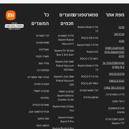
מפת אתר
סמארטפונים
מוצרים
כל
חכמים
המוצרים
אודות
סדרת Redmi Note
15
יצירת קשר
סדרת השואבים
לכל המוצרים
סדרת POCO F8
Xiaomi Robot
תקנון
סמארטפונים
Vacuum 5
סדרת Xiaomi Pad 7
תקנון מבצע השקת
טאבלטים
סטרימר Xiaomi TV
חנות Xiaomi בקניון
Redmi A5
Box S 3rd Gen
הזהב
תאורה חכמה
POCO C75 NFC
שואב אבק Xiaomi
תקנון משלוח מהיר עד
צמידי כושר
סדרת Redmi Note
Robot Vacuum
2 ימי עסקים
X20 Max
14
מצלמות רכב
מדיניות פרטיות
סדרת POCO F7
שואב אבק +Xiaomi
מטהרי אוויר ומאווררים
הצהרת נגישות
Robot Vacuum
POCO M7 PRO
שעונים חכמים
X20
מדיניות ביטול עסקה
לכל הסמארטפונים
קורקינט חשמלי
קורקינט חשמלי
מידע בנושא קרינה
Xiaomi Electric
מציאון ועודפים
טלוויזיות
Scooter 4 Lite
ביטול עסקה
שואבים רובוטיים
טאבלט Redmi Pad
סניפים ומשווקים
Pro
אביזרים לשואבי אבק
מורשים
Xiaomi Smart
מסכי מחשב
תקנון השקה סדרת
Band 9 Pro
Xiaomi 17T
מחשוב ורשת
Redmi Buds 6 Pro