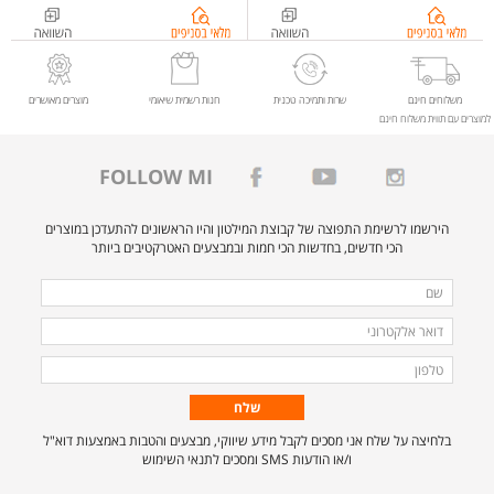
בדיקת
בדיקת
מלאי
מלאי
בסניפים
בסניפים
ל-
ל-
משלוחים חינם
שרות ותמיכה טכנית
חנות רשמית שיאומי
מוצרים מאושרים
למוצרים עם תווית משלוח חינם
5%d7%a5+Ultra-
%d7%9e%d7%a6%d7%9c%d7%9e%d7%aa+%d7%90%d7%91%d7%98%d7%97%d7%aa+%d7%97%d7%95%d7%a5+1080P+%d7%93%d7%92%d7%9d+Xiaomi+Outdoor+Camera+AW200
or+Camera+AW300
FOLLOW MI
הירשמו לרשימת התפוצה של קבוצת המילטון והיו הראשונים להתעדכן במוצרים
הכי חדשים, בחדשות הכי חמות ובמבצעים האטרקטיבים ביותר
מלאו
שם
את
דואר
הפרטים
אלקטרוני
טלפון
הבאים
כדי
להירשם
בלחיצה על שלח אני מסכים לקבל מידע שיווקי, מבצעים והטבות באמצעות דוא"ל
לרשימת
ו/או הודעות SMS ומסכים לתנאי השימוש
התפוצה.