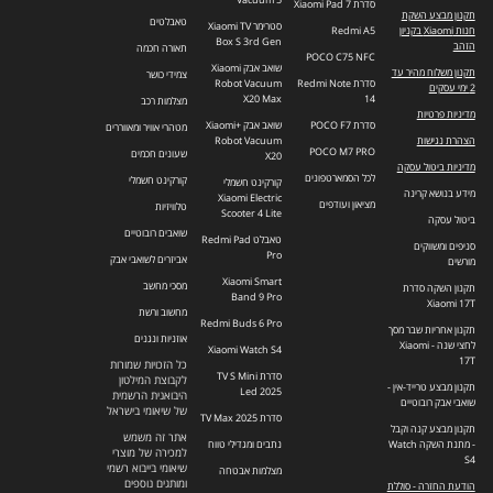
סדרת Xiaomi Pad 7
תקנון מבצע השקת
טאבלטים
סטרימר Xiaomi TV
חנות Xiaomi בקניון
Redmi A5
Box S 3rd Gen
הזהב
תאורה חכמה
POCO C75 NFC
שואב אבק Xiaomi
תקנון משלוח מהיר עד
צמידי כושר
סדרת Redmi Note
Robot Vacuum
2 ימי עסקים
X20 Max
14
מצלמות רכב
מדיניות פרטיות
סדרת POCO F7
שואב אבק +Xiaomi
מטהרי אוויר ומאווררים
הצהרת נגישות
Robot Vacuum
POCO M7 PRO
שעונים חכמים
X20
מדיניות ביטול עסקה
לכל הסמארטפונים
קורקינט חשמלי
קורקינט חשמלי
מידע בנושא קרינה
Xiaomi Electric
מציאון ועודפים
טלוויזיות
Scooter 4 Lite
ביטול עסקה
שואבים רובוטיים
טאבלט Redmi Pad
סניפים ומשווקים
Pro
אביזרים לשואבי אבק
מורשים
Xiaomi Smart
מסכי מחשב
תקנון השקה סדרת
Band 9 Pro
Xiaomi 17T
מחשוב ורשת
Redmi Buds 6 Pro
תקנון אחריות שבר מסך
אוזניות ונגנים
לחצי שנה - Xiaomi
Xiaomi Watch S4
17T
כל הזכויות שמורות
סדרת TV S Mini
לקבוצת המילטון
תקנון מבצע טרייד-אין -
Led 2025
היבואנית הרשמית
שואבי אבק רובוטיים
של שיאומי בישראל
סדרת TV Max 2025
תקנון מבצע קנה וקבל
אתר זה משמש
- מתנת השקה Watch
נתבים ומגדילי טווח
למכירה של מוצרי
S4
שיאומי בייבוא רשמי
מצלמות אבטחה
ומותגים נוספים
הודעת החזרה - סוללת