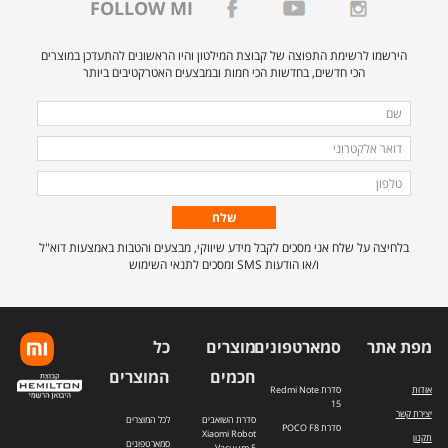
FOLLOW MI
הירשמו לרשימת התפוצה של קבוצת המילטון והיו הראשונים להתעדכן במוצרים
הכי חדשים, בחדשות הכי חמות ובמבצעים האטרקטיבים ביותר
מלאו
שם
את
דואר
הפרטים
אלקטרוני
טלפון
הבאים
כדי
להירשם
בלחיצה על שלח אני מסכים לקבל מידע שיווקי, מבצעים והטבות באמצעות דוא"ל
לרשימת
ו/או הודעות SMS ומסכים לתנאי השימוש
התפוצה.
מפת אתר
סמארטפונים
מוצרים
כל
חכמים
המוצרים
אודות
סדרת Redmi Note
15
יצירת קשר
סדרת השואבים
לכל המוצרים
סדרת POCO F8
Xiaomi Robot
תקנון
סמארטפונים
Vacuum 5