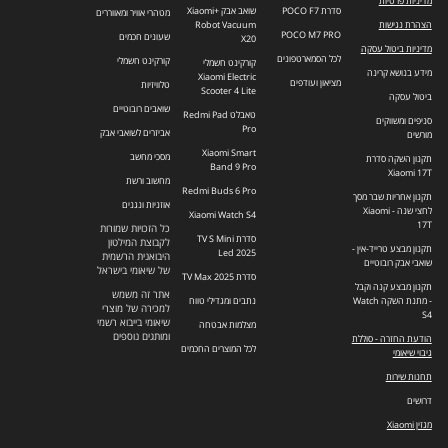
מדיניות פרטיות
סדרת POCO F7
שואב אבק +Xiaomi
מטהרי אוויר ומאווררים
הצהרת נגישות
Robot Vacuum
POCO M7 PRO
שעונים חכמים
X20
מדיניות ביטול עסקה
לכל הסמארטפונים
קורקינט חשמלי
קורקינט חשמלי
מידע בנושא קרינה
Xiaomi Electric
מציאון ועודפים
טלוויזיות
Scooter 4 Lite
ביטול עסקה
שואבים רובוטיים
טאבלט Redmi Pad
סניפים ומשווקים
Pro
אביזרים לשואבי אבק
מורשים
Xiaomi Smart
מסכי מחשב
תקנון השקה סדרת
Band 9 Pro
Xiaomi 17T
מחשוב ורשת
Redmi Buds 6 Pro
תקנון אחריות שבר מסך
אוזניות ונגנים
לחצי שנה - Xiaomi
Xiaomi Watch S4
17T
כל הזכויות שמורות
סדרת TV S Mini
לקבוצת המילטון
תקנון מבצע טרייד-אין -
Led 2025
היבואנית הרשמית
שואבי אבק רובוטיים
של שיאומי בישראל
סדרת TV Max 2025
תקנון מבצע קנה וקבל
אתר זה משמש
- מתנת השקה Watch
נתבים ומגדילי טווח
למכירה של מוצרי
S4
שיאומי בייבוא רשמי
מצלמות אבטחה
ומותגים נוספים
הודעת החזרה - סוללת
לכל המוצרים החכמים
גיבוי שיאומי
תחנות שירות
דרושים
מגזין Xiaomi