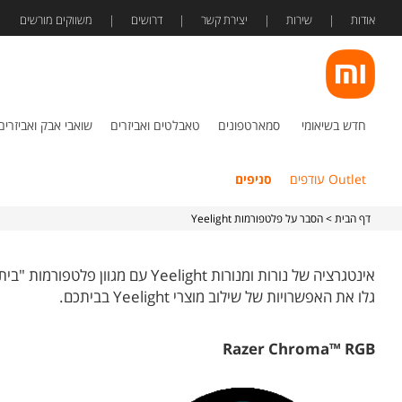
אודות
שירות
יצירת קשר
דרושים
משווקים מורשים
חדש בשיאומי
סמארטפונים
טאבלטים ואביזרים
שואבי אבק ואביזרים
Outlet עודפים
סניפים
דף הבית
> הסבר על פלטפורמות Yeelight
אינטגרציה של נורות ומנורות Yeelight עם מגוון פלטפורמות "בית חכם":
גלו את האפשרויות של שילוב מוצרי Yeelight בביתכם.
Razer Chroma™ RGB