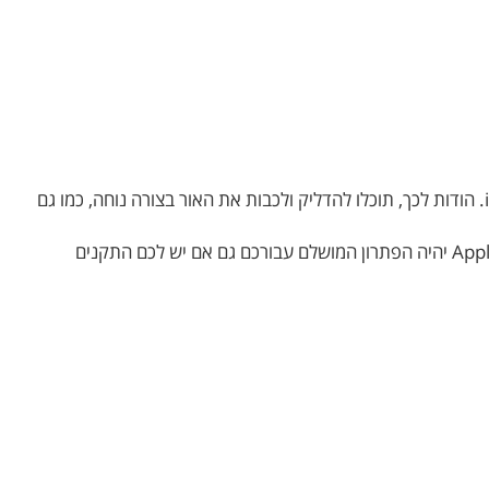
אפליקציית Apple HomeKit מספקת אפשרויות כמעט בלתי מוגבלות לשליטה מרחוק בתאורת Yeelight באמצעות סמארטפון iPhone. הודות לכך, תוכלו להדליק ולכבות את האור בצורה נוחה, כמו גם
אפליקציית HomeKit מציע גם תבניות מוכנות המושלמות עבור מצבים רבים ושונים. השילוב של Yeelight עם אפליקציית Apple HomeKit יהיה הפתרון המושלם עבורכם גם אם יש לכם התקנים