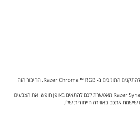
חוויות גיימינג ייחודיות וקרובות יותר מאי פעם! תוכנית ה- Chroma Visualizer מאפשרת לכם להתאים בצורה נוחה בין מוצרי Yeelight להתקנים התומכים ב- Razer Chroma ™ RGB. החיבור הזה
השתמשו באפשרויות אלה גם במהלך מסיבה ביתית - התאורה המשתנה בקצב המוסיקה תספק אווירה מדהימה. רוצים עוד? תוכנית Razer Synapse מאפשרת לכם להתאים באופן חופשי את הצבעים
שישמח אתכם באווירה הייחודית שלו.