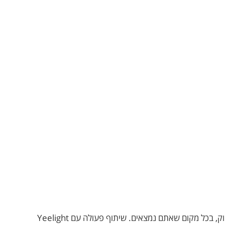
SmartThings הוא יישום שיכול להפוך ללב הבית החכם שלכם. חברו אליו מיליוני התקנים תואמים ותוכלו לשלוט בהם באמצעות שלט רחוק, בכל מקום שאתם נמצאים. שיתוף פעולה עם Yeelight