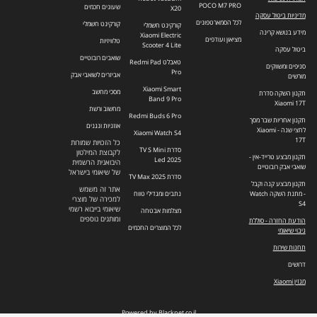
POCO M7 PRO
שעונים חכמים
X20
מדיניות ביטול עסקה
לכל הסמארטפונים
קורקינט חשמלי
קורקינט חשמלי
מידע בנושא קרינה
Xiaomi Electric
מציאון ועודפים
טלוויזיות
Scooter 4 Lite
ביטול עסקה
שואבים רובוטיים
טאבלט Redmi Pad
סניפים ומשווקים
Pro
אביזרים לשואבי אבק
מורשים
Xiaomi Smart
מסכי מחשב
תקנון השקה סדרת
Band 9 Pro
Xiaomi 17T
מחשוב ורשת
Redmi Buds 6 Pro
תקנון אחריות שבר מסך
אוזניות ונגנים
לחצי שנה - Xiaomi
Xiaomi Watch S4
17T
כל הזכויות שמורות
סדרת TV S Mini
לקבוצת המילטון
תקנון מבצע טרייד-אין -
Led 2025
היבואנית הרשמית
שואבי אבק רובוטיים
של שיאומי בישראל
סדרת TV Max 2025
תקנון מבצע קנה וקבל
אתר זה משמש
- מתנת השקה Watch
נתבים ומגדילי טווח
למכירה של מוצרי
S4
שיאומי בייבוא רשמי
מצלמות אבטחה
ומותגים נוספים
הודעת החזרה - סוללת
לכל המוצרים החכמים
גיבוי שיאומי
תחנות שירות
דרושים
מגזין Xiaomi
Powered by Blacknet.co.il