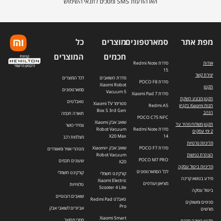
ו/או הודעות SMS ומסכים לתנאי השימוש
התפוצה.
מפת אתר
סמארטפונים
מוצרים
כל
חכמים
המוצרים
אודות
סדרת Redmi Note
15
יצירת קשר
סדרת השואבים
לכל המוצרים
סדרת POCO F8
Xiaomi Robot
תקנון
סמארטפונים
Vacuum 5
סדרת Xiaomi Pad 7
תקנון מבצע השקת
טאבלטים
סטרימר Xiaomi TV
חנות Xiaomi בקניון
Redmi A5
Box S 3rd Gen
הזהב
תאורה חכמה
POCO C75 NFC
שואב אבק Xiaomi
תקנון משלוח מהיר עד
צמידי כושר
סדרת Redmi Note
Robot Vacuum
2 ימי עסקים
X20 Max
14
מצלמות רכב
מדיניות פרטיות
סדרת POCO F7
שואב אבק +Xiaomi
מטהרי אוויר ומאווררים
הצהרת נגישות
Robot Vacuum
POCO M7 PRO
שעונים חכמים
X20
מדיניות ביטול עסקה
לכל הסמארטפונים
קורקינט חשמלי
קורקינט חשמלי
מידע בנושא קרינה
Xiaomi Electric
מציאון ועודפים
טלוויזיות
Scooter 4 Lite
ביטול עסקה
שואבים רובוטיים
טאבלט Redmi Pad
סניפים ומשווקים
Pro
אביזרים לשואבי אבק
מורשים
Xiaomi Smart
מסכי מחשב
תקנון השקה סדרת