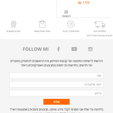
159 ₪
משלוחים חינם
שרות ותמיכה טכנית
חנות רשמית שיאומי
מוצרים מאושרים
למוצרים עם תווית משלוח חינם
FOLLOW MI
הירשמו לרשימת התפוצה של קבוצת המילטון והיו הראשונים להתעדכן במוצרים
הכי חדשים, בחדשות הכי חמות ובמבצעים האטרקטיבים ביותר
מלאו
שם
את
דואר
הפרטים
אלקטרוני
טלפון
הבאים
כדי
להירשם
בלחיצה על שלח אני מסכים לקבל מידע שיווקי, מבצעים והטבות באמצעות דוא"ל
לרשימת