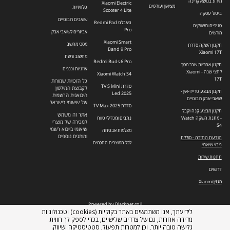
מידע בנושא קרינה
Xiaomi Electric
מציאון ועודפים
טלוויזיות
Scooter 4 Lite
ביטול עסקה
שואבים רובוטיים
טאבלט Redmi Pad
סניפים ומשווקים
Pro
אביזרים לשואבי אבק
מורשים
Xiaomi Smart
מסכי מחשב
תקנון השקה סדרת
Band 9 Pro
Xiaomi 17T
מחשוב ורשת
Redmi Buds 6 Pro
תקנון אחריות שבר מסך
אוזניות ונגנים
לחצי שנה - Xiaomi
Xiaomi Watch S4
17T
כל הזכויות שמורות
סדרת TV S Mini
לקבוצת המילטון
תקנון מבצע טרייד-אין -
Led 2025
היבואנית הרשמית
שואבי אבק רובוטיים
של שיאומי בישראל
סדרת TV Max 2025
תקנון מבצע קנה וקבל
אתר זה משמש
- מתנת השקה Watch
נתבים ומגדילי טווח
למכירה של מוצרי
S4
שיאומי בייבוא רשמי
מצלמות אבטחה
ומותגים נוספים
הודעת החזרה - סוללת
לכל המוצרים החכמים
גיבוי שיאומי
תחנות שירות
דרושים
מגזין Xiaomi
Powered by Blacknet.co.il
לידיעתך, אנו משתמשים באתר בקוקיות (cookies) וטכנולוגיות
מדידה אחרות, גם של צדדים שלישיים, בכדי לספק לך חווית
גלישה טובה יותר, וכן למטרות תפעול, סטטיסטיקה ושיווק.