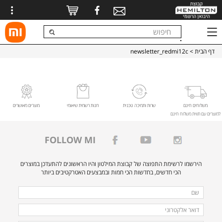
דף הבית
> newsletter_redmi12c
משלוחים חינם
שרות ותמיכה טכנית
חנות רשמית שיאומי
מוצרים מאושרים
למוצרים עם תווית משלוח חינם
FOLLOW MI
הירשמו לרשימת התפוצה של קבוצת המילטון והיו הראשונים להתעדכן במוצרים
הכי חדשים, בחדשות הכי חמות ובמבצעים האטרקטיבים ביותר
מלאו
שם
את
דואר
הפרטים
אלקטרוני