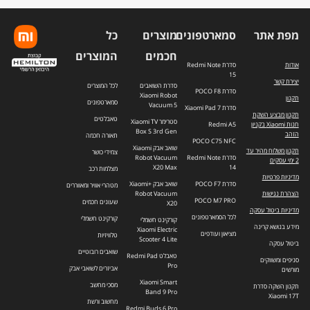
מפת אתר
סמארטפונים
מוצרים
כל
חכמים
המוצרים
אודות
סדרת Redmi Note
15
יצירת קשר
סדרת השואבים
לכל המוצרים
סדרת POCO F8
Xiaomi Robot
תקנון
סמארטפונים
Vacuum 5
סדרת Xiaomi Pad 7
תקנון מבצע השקת
טאבלטים
סטרימר Xiaomi TV
חנות Xiaomi בקניון
Redmi A5
Box S 3rd Gen
הזהב
תאורה חכמה
POCO C75 NFC
שואב אבק Xiaomi
תקנון משלוח מהיר עד
צמידי כושר
סדרת Redmi Note
Robot Vacuum
2 ימי עסקים
X20 Max
14
מצלמות רכב
מדיניות פרטיות
סדרת POCO F7
שואב אבק +Xiaomi
מטהרי אוויר ומאווררים
הצהרת נגישות
Robot Vacuum
POCO M7 PRO
שעונים חכמים
X20
מדיניות ביטול עסקה
לכל הסמארטפונים
קורקינט חשמלי
קורקינט חשמלי
מידע בנושא קרינה
Xiaomi Electric
מציאון ועודפים
טלוויזיות
Scooter 4 Lite
ביטול עסקה
שואבים רובוטיים
טאבלט Redmi Pad
סניפים ומשווקים
Pro
אביזרים לשואבי אבק
מורשים
Xiaomi Smart
מסכי מחשב
תקנון השקה סדרת
Band 9 Pro
Xiaomi 17T
מחשוב ורשת
Redmi Buds 6 Pro