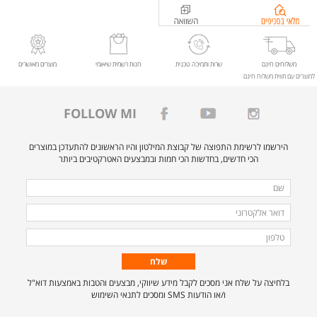
בדיקת
מלאי
בסניפים
ל-
משלוחים חינם
שרות ותמיכה טכנית
חנות רשמית שיאומי
מוצרים מאושרים
למוצרים עם תווית משלוח חינם
%d7%93%d7%99%d7%a1%d7%a4%d7%a0%d7%a1%d7%a8+%d7%a1%d7%91%d7%95%d7%9f+%d7%90%d7%95%d7%98%d7%95%d7%9e%d7%98%d7%99+%d7%93%d7%92%d7%9d+Mi+Automatic+Foaming+Soap+Dispenser
FOLLOW MI
הירשמו לרשימת התפוצה של קבוצת המילטון והיו הראשונים להתעדכן במוצרים
הכי חדשים, בחדשות הכי חמות ובמבצעים האטרקטיבים ביותר
מלאו
שם
את
דואר
הפרטים
אלקטרוני
טלפון
הבאים
כדי
להירשם
בלחיצה על שלח אני מסכים לקבל מידע שיווקי, מבצעים והטבות באמצעות דוא"ל
לרשימת
ו/או הודעות SMS ומסכים לתנאי השימוש
התפוצה.