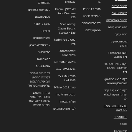
X20 Max
14
מצלמות רכב
מדיניות פרטיות
סדרת POCO F7
שואב אבק +Xiaomi
מטהרי אוויר ומאווררים
הצהרת נגישות
Robot Vacuum
POCO M7 PRO
שעונים חכמים
X20
מדיניות ביטול עסקה
לכל הסמארטפונים
קורקינט חשמלי
קורקינט חשמלי
מידע בנושא קרינה
Xiaomi Electric
מציאון ועודפים
טלוויזיות
Scooter 4 Lite
ביטול עסקה
שואבים רובוטיים
טאבלט Redmi Pad
סניפים ומשווקים
Pro
אביזרים לשואבי אבק
מורשים
Xiaomi Smart
מסכי מחשב
תקנון השקה סדרת
Band 9 Pro
Xiaomi 17T
מחשוב ורשת
Redmi Buds 6 Pro
תקנון אחריות שבר מסך
אוזניות ונגנים
לחצי שנה - Xiaomi
Xiaomi Watch S4
17T
כל הזכויות שמורות
סדרת TV S Mini
לקבוצת המילטון
תקנון מבצע טרייד-אין -
Led 2025
היבואנית הרשמית
שואבי אבק רובוטיים
של שיאומי בישראל
סדרת TV Max 2025
תקנון מבצע קנה וקבל
אתר זה משמש
- מתנת השקה Watch
נתבים ומגדילי טווח
למכירה של מוצרי
S4
שיאומי בייבוא רשמי
מצלמות אבטחה
ומותגים נוספים
הודעת החזרה - סוללת
לכל המוצרים החכמים
גיבוי שיאומי
תחנות שירות
דרושים
מגזין Xiaomi