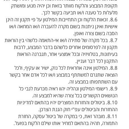
תקופת המבצע והלקוח מוותר בזאת וכן יהיה מנוע ומושתק
מלעלות כל טענה ו/או תביעה בקשר לכך.
8.6. זכאות הלקוח וכן התחייבות המילטון על פי תקנון זה הינן
אישיות ואינן ניתנות בשום מקרה להעברה ו/או המחאה ו/או
הסבה בשום צורה ואופן.
8.7. בכל מקרה של סתירה ו/או אי-התאמה כלשהי בין הוראות
תקנון זה לפרסומים אחרים כלשהם בדבר המבצע, לרבות
בעיתונות, בטלוויזיה ובכל אמצעי אחר, תגברנה הוראות
התקנון לכל דבר ועניין.
8.8. המילטון אינה אחראית לכל נזק, ישיר או עקיף, ולכל
הוצאה שתגרם למשתתף במבצע ו/או לכל אדם אחר בקשר
עם השתתפותו במבצע זה.
8.9. רישומי המילטון ונהליה יהוו ראיה מכרעת לגבי כל
הנושאים הקשורים בכל צורה שהיא למבצע זה.
8.10. ביטולים והחזרות המוצרים יהיו בהתאם למדיניות
ההחזרות והביטולים עפ"י חוק הגנת הצרכן.
8.11. מובהר זאת, כי במקרה של ביטול עסקה, החזרת
התמורה, תהיה בהתאם למחיר אותו שילם הלקוח בפועל.