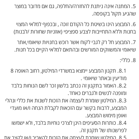
5. המתנה אינה ניתנת להחזרה/החלפה, גם אם מדובר במוצר
שהגיע תקול בקופסה.
6. המבצע הינו בשיטת כל הקודם זוכה , ובכפוף למלאי המצוי
בחנות וללא התחייבות לצבע ספציפי (אוזניות שחורות /לבנות)
7. המבצע חל רק לגבי לקוח אשר רוכש בחנויות שיאומי,אתר
שיאומי והמשווקים המורשים ובהתאם למלאי הקיים בכל חנות.
8. כללי:
8.1. תקנון המבצע יימצא במשרדי המילטון, רחוב האופה 8
מודיעין ובאתר שיאומי .
8.2. האמור בתקנון זה נכתב בלשון זכר לשם הנוחות בלבד
ומופנה לנשים ולגברים כאחד.
8.3. המילטון שומרת לעצמה את הזכות לשנות את כללי ונהלי
המבצע, לרבות בקשר עם הזכאות לקבלת הנחה ו/או מועדי
ואופן מימוש המבצע.
8.4. כותרות הסעיפים הינן לצרכי נוחיות בלבד, ולא ישמשו
לפרשנותו של תקנון זה.
8.5. המילטון שומרת לעצמה את הזכות להאריך ו/או לקצר את