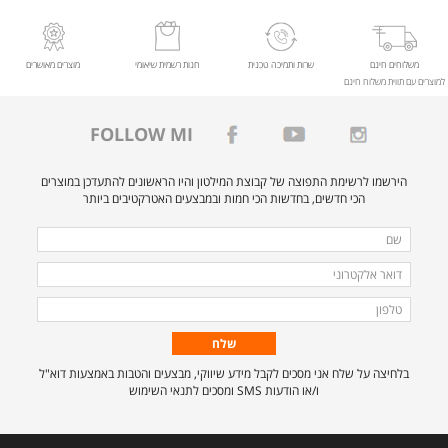
משלוחים חינם
שרות ותמיכה טכנית
חנות רשמית שיאומי
מוצרים מאושרים
למוצרים עם תווית משלוח חינם
FOLLOW MI
הירשמו לרשימת התפוצה של קבוצת המילטון והיו הראשונים להתעדכן במוצרים
הכי חדשים, בחדשות הכי חמות ובמבצעים האטרקטיבים ביותר
מלאו
שם
את
דואר
הפרטים
אלקטרוני
טלפון
הבאים
כדי
להירשם
בלחיצה על שלח אני מסכים לקבל מידע שיווקי, מבצעים והטבות באמצעות דוא"ל
לרשימת
ו/או הודעות SMS ומסכים לתנאי השימוש
התפוצה.