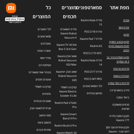
מפת אתר
סמארטפונים
מוצרים
כל
חכמים
המוצרים
אודות
סדרת Redmi Note
15
יצירת קשר
סדרת השואבים
לכל המוצרים
סדרת POCO F8
Xiaomi Robot
תקנון
סמארטפונים
Vacuum 5
סדרת Xiaomi Pad 7
תקנון מבצע השקת
טאבלטים
סטרימר Xiaomi TV
חנות Xiaomi בקניון
Redmi A5
Box S 3rd Gen
הזהב
תאורה חכמה
POCO C75 NFC
שואב אבק Xiaomi
תקנון משלוח מהיר עד
צמידי כושר
סדרת Redmi Note
Robot Vacuum
2 ימי עסקים
X20 Max
14
מצלמות רכב
מדיניות פרטיות
סדרת POCO F7
שואב אבק +Xiaomi
מטהרי אוויר ומאווררים
הצהרת נגישות
Robot Vacuum
POCO M7 PRO
שעונים חכמים
X20
מדיניות ביטול עסקה
לכל הסמארטפונים
קורקינט חשמלי
קורקינט חשמלי
מידע בנושא קרינה
Xiaomi Electric
מציאון ועודפים
טלוויזיות
Scooter 4 Lite
ביטול עסקה
שואבים רובוטיים
טאבלט Redmi Pad
סניפים ומשווקים
Pro
אביזרים לשואבי אבק
מורשים
Xiaomi Smart
מסכי מחשב
תקנון השקה סדרת
Band 9 Pro
Xiaomi 17T
מחשוב ורשת
Redmi Buds 6 Pro
תקנון אחריות שבר מסך
אוזניות ונגנים
לחצי שנה - Xiaomi
Xiaomi Watch S4