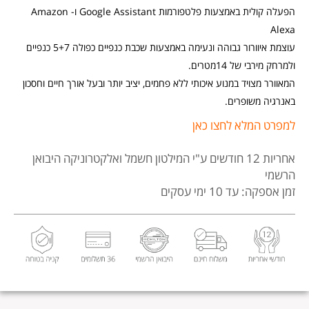
דגם
הפעלה קולית באמצעות פלטפורמות Google Assistant ו- Amazon
Mi
Alexa
art
עוצמת איוורור גבוהה ונעימה באמצעות שכבת כנפיים כפולה 5+7 כנפיים
ing
ולמרחק מירבי של 14מטרים.
Fan
המאוורר מצויד במנוע איכותי ללא פחמים, יציב יותר ובעל אורך חיים וחסכון
2
באנרגיה משופרים.
למפרט המלא לחצו כאן
אחריות 12 חודשים
ע"י המילטון חשמל ואלקטרוניקה היבואן
הרשמי
זמן אספקה: עד 10 ימי עסקים