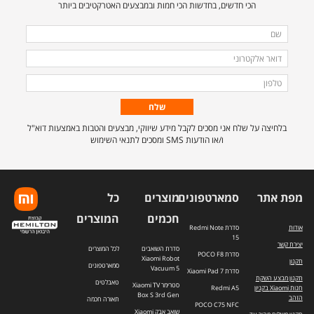
הכי חדשים, בחדשות הכי חמות ובמבצעים האטרקטיבים ביותר
מלאו
שם
את
דואר
הפרטים
אלקטרוני
טלפון
הבאים
כדי
להירשם
בלחיצה על שלח אני מסכים לקבל מידע שיווקי, מבצעים והטבות באמצעות דוא"ל
לרשימת
ו/או הודעות SMS ומסכים לתנאי השימוש
התפוצה.
מפת אתר
סמארטפונים
מוצרים
כל
חכמים
המוצרים
אודות
סדרת Redmi Note
15
יצירת קשר
סדרת השואבים
לכל המוצרים
סדרת POCO F8
Xiaomi Robot
תקנון
סמארטפונים
Vacuum 5
סדרת Xiaomi Pad 7
תקנון מבצע השקת
טאבלטים
סטרימר Xiaomi TV
חנות Xiaomi בקניון
Redmi A5
Box S 3rd Gen
הזהב
תאורה חכמה
POCO C75 NFC
שואב אבק Xiaomi