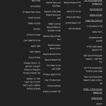
תקנון משלוח מהיר עד
צמידי כושר
סדרת Redmi Note
Robot Vacuum
2 ימי עסקים
X20 Max
14
מצלמות רכב
מדיניות פרטיות
סדרת POCO F7
שואב אבק +Xiaomi
מטהרי אוויר ומאווררים
הצהרת נגישות
Robot Vacuum
POCO M7 PRO
שעונים חכמים
X20
מדיניות ביטול עסקה
לכל הסמארטפונים
קורקינט חשמלי
קורקינט חשמלי
מידע בנושא קרינה
Xiaomi Electric
מציאון ועודפים
טלוויזיות
Scooter 4 Lite
ביטול עסקה
שואבים רובוטיים
טאבלט Redmi Pad
סניפים ומשווקים
Pro
אביזרים לשואבי אבק
מורשים
Xiaomi Smart
מסכי מחשב
תקנון השקה סדרת
Band 9 Pro
Xiaomi 17T
מחשוב ורשת
Redmi Buds 6 Pro
תקנון אחריות שבר מסך
אוזניות ונגנים
לחצי שנה - Xiaomi
Xiaomi Watch S4
17T
כל הזכויות שמורות
סדרת TV S Mini
לקבוצת המילטון
תקנון מבצע טרייד-אין -
Led 2025
היבואנית הרשמית
שואבי אבק רובוטיים
של שיאומי בישראל
סדרת TV Max 2025
תקנון מבצע קנה וקבל
אתר זה משמש
- מתנת השקה Watch
נתבים ומגדילי טווח
למכירה של מוצרי
S4
שיאומי בייבוא רשמי
מצלמות אבטחה
ומותגים נוספים
הודעת החזרה - סוללת
לכל המוצרים החכמים
גיבוי שיאומי
תחנות שירות
דרושים