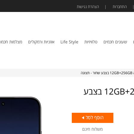
התחברות
הצהרת נגישות
שעונים חכמים
טלוויזיות
Life Style
אוזניות ורמקולים
מצלמות חכמו
סמארטפון POCO F7 5G גרסה 12GB+256GB בצבע
משלוח חינם