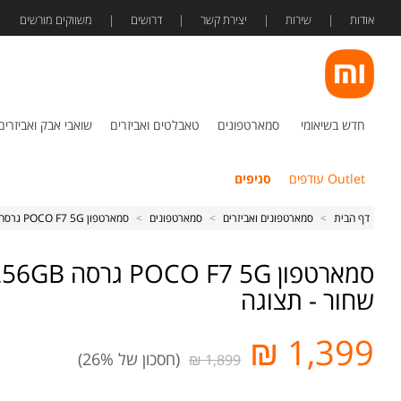
אודות
שירות
יצירת קשר
דרושים
משווקים מורשים
חדש בשיאומי
סמארטפונים
טאבלטים ואביזרים
שואבי אבק ואביזרים
Outlet עודפים
סניפים
דף הבית
>
סמארטפונים ואביזרים
>
סמארטפונים
>
סמארטפון POCO F7 5G גרסה 12GB+256GB בצבע שחור - תצוגה
שחור - תצוגה
1,399 ₪
(חסכון של 26%)
1,899 ₪