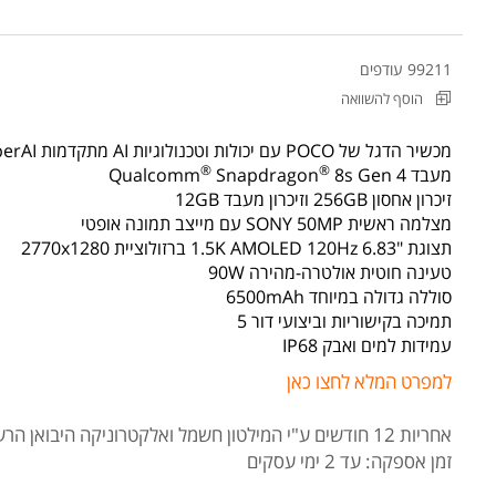
99211 עודפים
הוסף להשוואה
מכשיר הדגל של POCO עם יכולות וטכנולוגיות AI מתקדמות Xiaomi HyperAI
®
®
מעבד Qualcomm
8s Gen 4
Snapdragon
זיכרון אחסון 256GB וזיכרון מעבד 12GB
מצלמה ראשית SONY 50MP עם מייצב תמונה אופטי
תצוגת "1.5K AMOLED 120Hz 6.83 ברזולוציית 2770x1280
טעינה חוטית אולטרה-מהירה 90W
סוללה גדולה במיוחד 6500mAh
תמיכה בקישוריות וביצועי דור 5
עמידות למים ואבק IP68
למפרט המלא לחצו כאן
אחריות 12 חודשים
ע"י המילטון חשמל ואלקטרוניקה היבואן הרש
זמן אספקה: עד 2 ימי עסקים