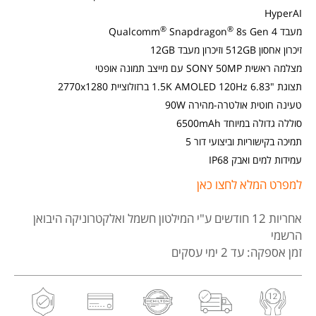
HyperAI
®
®
מעבד Qualcomm
8s Gen 4
Snapdragon
זיכרון אחסון 512GB וזיכרון מעבד 12GB
מצלמה ראשית SONY 50MP עם מייצב תמונה אופטי
תצוגת "1.5K AMOLED 120Hz 6.83 ברזולוציית 2770x1280
טעינה חוטית אולטרה-מהירה 90W
סוללה גדולה במיוחד 6500mAh
תמיכה בקישוריות וביצועי דור 5
עמידות למים ואבק IP68
למפרט המלא לחצו כאן
אחריות 12 חודשים
ע"י המילטון חשמל ואלקטרוניקה היבואן
הרשמי
זמן אספקה: עד 2 ימי עסקים