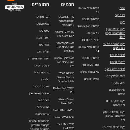
חכמים
המוצרים
אודות
סדרת Redmi Note
15
יצירת קשר
סדרת השואבים
לכל המוצרים
סדרת POCO F8
Xiaomi Robot
תקנון
סמארטפונים
Vacuum 5
סדרת Xiaomi Pad 7
תקנון מבצע השקת
טאבלטים
סטרימר Xiaomi TV
חנות Xiaomi בקניון
Redmi A5
Box S 3rd Gen
הזהב
תאורה חכמה
POCO C75 NFC
שואב אבק Xiaomi
תקנון משלוח מהיר עד
צמידי כושר
סדרת Redmi Note
Robot Vacuum
2 ימי עסקים
X20 Max
14
מצלמות רכב
מדיניות פרטיות
סדרת POCO F7
שואב אבק +Xiaomi
מטהרי אוויר ומאווררים
הצהרת נגישות
Robot Vacuum
POCO M7 PRO
שעונים חכמים
X20
מדיניות ביטול עסקה
לכל הסמארטפונים
קורקינט חשמלי
קורקינט חשמלי
מידע בנושא קרינה
Xiaomi Electric
מציאון ועודפים
טלוויזיות
Scooter 4 Lite
ביטול עסקה
שואבים רובוטיים
טאבלט Redmi Pad
סניפים ומשווקים
Pro
אביזרים לשואבי אבק
מורשים
Xiaomi Smart
מסכי מחשב
תקנון השקה סדרת
Band 9 Pro
Xiaomi 17T
מחשוב ורשת
Redmi Buds 6 Pro
תקנון אחריות שבר מסך
אוזניות ונגנים
לחצי שנה - Xiaomi
Xiaomi Watch S4
17T
כל הזכויות שמורות
סדרת TV S Mini
לקבוצת המילטון
תקנון מבצע טרייד-אין -
Led 2025
היבואנית הרשמית