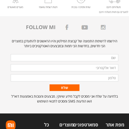
משלוחים חינם
שרות ותמיכה טכנית
חנות רשמית שיאומי
מוצרים מאושרים
למוצרים עם תווית משלוח חינם
FOLLOW MI
הירשמו לרשימת התפוצה של קבוצת המילטון והיו הראשונים להתעדכן במוצרים
הכי חדשים, בחדשות הכי חמות ובמבצעים האטרקטיבים ביותר
מלאו
שם
את
דואר
הפרטים
אלקטרוני
טלפון
הבאים
כדי
להירשם
בלחיצה על שלח אני מסכים לקבל מידע שיווקי, מבצעים והטבות באמצעות דוא"ל
לרשימת
ו/או הודעות SMS ומסכים לתנאי השימוש
התפוצה.
מפת אתר
סמארטפונים
מוצרים
כל