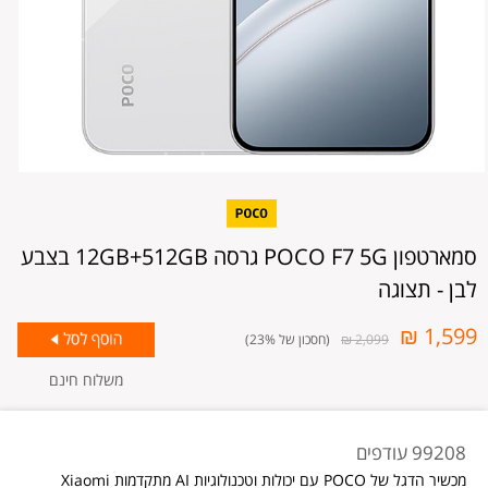
סמארטפון POCO F7 5G גרסה 12GB+512GB בצבע
לבן - תצוגה
1,599 ₪
2,099 ₪
(חסכון של 23%)
משלוח חינם
99208 עודפים
מכשיר הדגל של POCO עם יכולות וטכנולוגיות AI מתקדמות Xiaomi