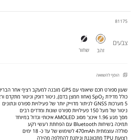
81175
צבעים
שחור
זהב
הוסף להשוואה
שעון ספורט חכם שיאומי עם GPS מובנה למעקב רציף אחר הבריאות שלכם
כולל מדידת SpO
(אחוז חמצן בדם), ניטור דופק וניטור מתקדם ו
2
5 מערכות GNSS לניתור מדוייק יותר של פעילויות ספורט ונתונים
ניטור של מעל 150 פעילויות ספורט שונות ומדדים רבים
מסך מגע 1.96 אינצ' מסוג AMOLED איכותי וגדול במיוחד
תמיכה בשיחות Bluetooth עם הפחתת רעשי רקע
סוללה עוצמתית 470mAh לשימוש של עד כ- 18 ימים
רצועת TPU מתכווננת וניתנת להחלפה מהירה