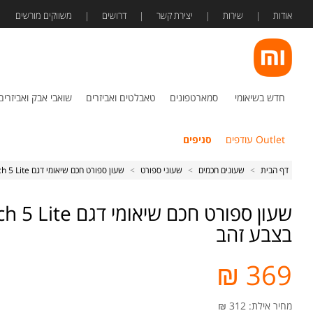
אודות
שירות
יצירת קשר
דרושים
משווקים מורשים
חדש בשיאומי
סמארטפונים
טאבלטים ואביזרים
שואבי אבק ואביזרים
Outlet עודפים
סניפים
דף הבית
>
שעונים חכמים
>
שעוני ספורט
>
שעון ספורט חכם שיאומי דגם Redmi Watch 5 Lite בצבע זהב
שעון ספורט חכם שיא
בצבע זהב
369 ₪
מחיר אילת: 312 ₪