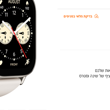
שעון
בדיקת מלאי בסניפים
ספורט
חכם
שיאומי
דגם
Redmi
Watch
5
Lite
בצבע
זהב
רציף של שינה וסטרס