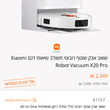
שואב אבק שוטף רובוטי משולב שיאומי דגם Xiaomi
Robot Vacuum X20 Pro
2,349 ₪
מחיר אילת: 1,990 ₪
שוא
81167
בדיקת מלאי בסניפים
אבק
שואב אבק שוטף רובוטי כולל עמדת ריקון אוטומטית All-in-One