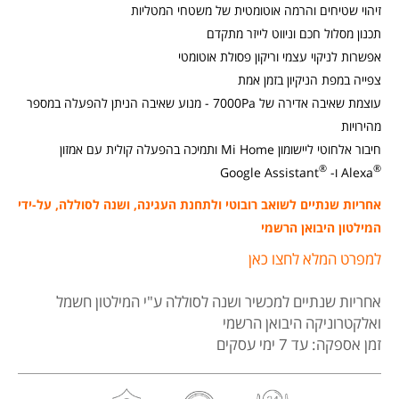
שוט
זיהוי שטיחים והרמה אוטומטית של משטחי המטליות
רובו
תכנון מסלול חכם וניווט לייזר מתקדם
משו
אפשרות לניקוי עצמי וריקון פסולת אוטומטי
שיא
צפייה במפת הניקיון בזמן אמת
דגם
עוצמת שאיבה אדירה של 7000Pa - מנוע שאיבה הניתן להפעלה במספר
omi
מהירויות
bot
חיבור אלחוטי ליישומון Mi Home ותמיכה בהפעלה קולית עם אמזון
um
®
®
Alexa ו-
Google Assistant
X20
Pro
אחריות שנתיים לשואב רובוטי ולתחנת העגינה, ושנה לסוללה, על-ידי
המילטון היבואן הרשמי
למפרט המלא לחצו כאן
אחריות שנתיים למכשיר ושנה לסוללה
ע"י המילטון חשמל
ואלקטרוניקה היבואן הרשמי
זמן אספקה: עד 7 ימי עסקים