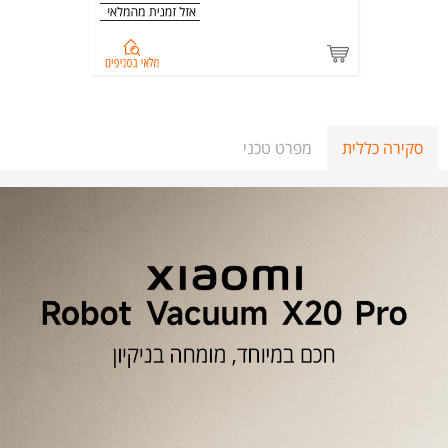
בדיקת
מלאי
בסניפים
סקירה כללית
מפרט טכני
ל-
%d7%96%d7%95%d7%92+%d7%9e%d7%a1