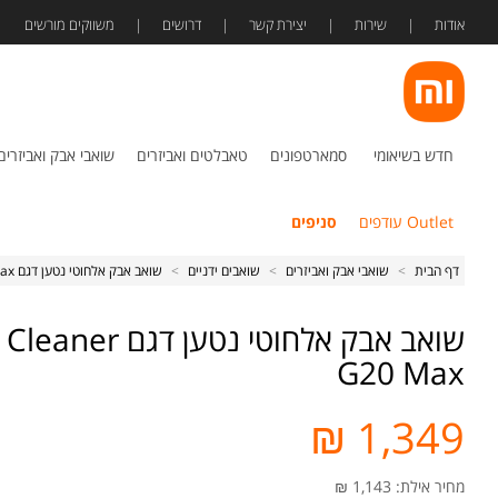
אודות
שירות
יצירת קשר
דרושים
משווקים מורשים
חדש בשיאומי
סמארטפונים
טאבלטים ואביזרים
שואבי אבק ואביזרים
Outlet עודפים
סניפים
דף הבית
>
שואבי אבק ואביזרים
>
שואבים ידניים
>
שואב אבק אלחוטי נטען דגם Xiaomi Vacuum Cleaner G20 Max
שואב אבק אלחוטי 
G20 Max
1,349 ₪
מחיר אילת: 1,143 ₪