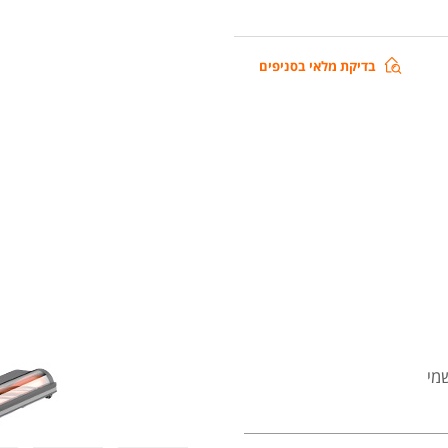
שואב
בדיקת מלאי בסניפים
אבק
אלחוטי
נטען
דגם
Xiaomi
Vacuum
Cleaner
G20
Max
מי