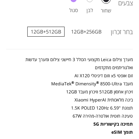
צבעים
גרס
GB
לבן
סגול
שחור
בצב
שחו
בחר זכרון
12GB+512GB
12GB+256GB
מערך צילום Leica מקצועי הכולל 3 חיישני צילום ומערך עדשות
ואלגוריתמים מתקדמים
זום אופטי x5 וזום דיגיטלי AI X120
®
®
מעבד MediaTek
8500-Ultra
Dimensity
זיכרון אחסון 512GB וזיכרון מעבד 12GB
בינה מלאכותית Xiaomi HyperAI
תצוגת "1.5K POLED 120Hz 6.59
טעינה חוטית אולטרה-מהירה 67W
תמיכה בקישוריות 5G
תומך eSIM