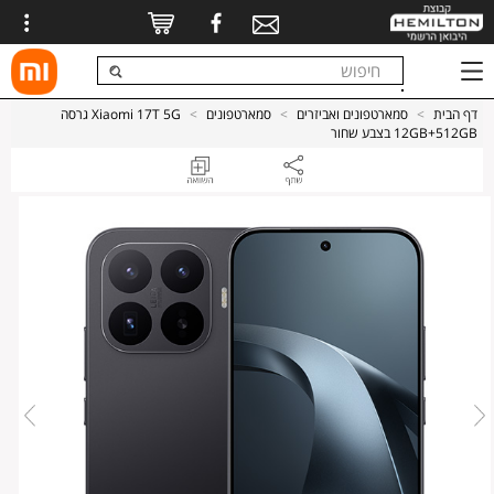
דף הבית
>
סמארטפונים ואביזרים
>
סמארטפונים
>
Xiaomi 17T 5G גרסה
12GB+512GB בצבע שחור