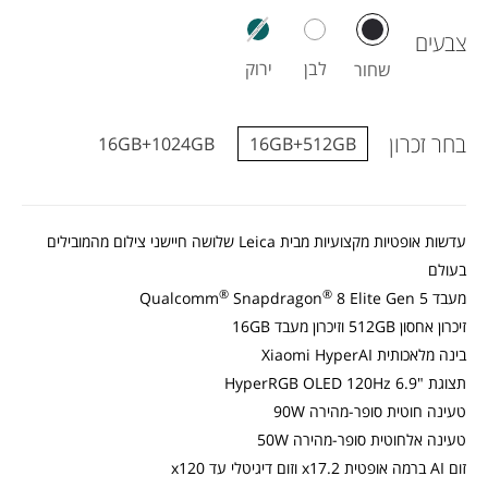
tra
צבעים
5G
גרס
לבן
ירוק
שחור
GB
בצב
בחר זכרון
16GB+1024GB
16GB+512GB
שחו
עדשות אופטיות מקצועיות מבית Leica שלושה חיישני צילום מהמובילים
בעולם
®
®
מעבד Qualcomm
8 Elite Gen 5
Snapdragon
זיכרון אחסון 512GB וזיכרון מעבד 16GB
בינה מלאכותית Xiaomi HyperAI
תצוגת "HyperRGB OLED 120Hz 6.9
טעינה חוטית סופר-מהירה 90W
טעינה אלחוטית סופר-מהירה 50W
זום AI ברמה אופטית x17.2 וזום דיגיטלי עד x120