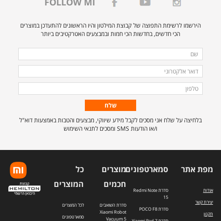
FOLLOW MI
הירשמו לרשימת התפוצה של קבוצת המילטון והיו הראשונים להתעדכן במוצרים
הכי חדשים, בחדשות הכי חמות ובמבצעים האטרקטיבים ביותר
מלאו
שם
את
דואר
הפרטים
אלקטרוני
טלפון
הבאים
כדי
להירשם
בלחיצה על שלח אני מסכים לקבל מידע שיווקי, מבצעים והטבות באמצעות דוא"ל
לרשימת
ו/או הודעות SMS ומסכים לתנאי השימוש
התפוצה.
מפת אתר
סמארטפונים
מוצרים
כל
חכמים
המוצרים
אודות
סדרת Redmi Note
15
יצירת קשר
סדרת השואבים
לכל המוצרים
סדרת POCO F8
Xiaomi Robot
תקנון
סמארטפונים
Vacuum 5
סדרת Xiaomi Pad 7