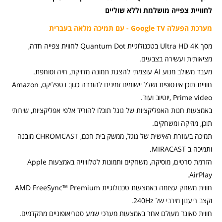
ED
לחוויית צפייה מושלמת וללא שוליים
4K
מערכת הפעלה Google TV - עם תמיכה מלאה בעברית
שיא
omi
מסך Ultra HD 4K בטכנולוגיית Quantum Dot לחווית צפייה חדה,
TV
מציאותית ועשירה בצבעים.
ax
מעבד משולב מנוע AI עוצמתי להצגת תמונה מדויקת, חיה וסוחפת.
5''
חוויית תוכן אינסופית ושלל יישומים זמינים להורדה כגון:
נטפליקס, Amazon
MA-
Prime video ,יוטיוב ועוד.
ME
באמצעות חנות האפליקציות של גוגל תוכלו להוריד אלפי אפליקציות, שירותי
תוכן, מוזיקה ומשחקים.
תמיכה בעוזרת האישית של גוגל, ממשק בית חכם, CHROMCAST מובנה
ותמיכה ב MIRACAST.
הזרמת סרטים, מוסיקה, משחקים ותמונות לטלוויזיה באמצעות Apple
AirPlay.
חווית משחק עצומה באמצעות טכנולוגיית AMD FreeSync™ Premium
וקצב ריענון מירבי של 240Hz.
חווית סאונד מעולם אחר באמצעות מערכי שמע סטריאופוניים מתקדמים.