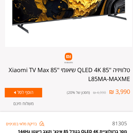
טלוויזיה ''85 QLED 4K שיאומי Xiaomi TV Max 85''
L85MA-MAXME
3,990 ₪
4,990 ₪
(חסכון של 20%)
משלוח חינם
טלוו
81305
בדיקת מלאי בסניפים
'85
מסך ברזולוציית QLED 4K בגודל 85 אינצ' וקצב ריענון 144Hz