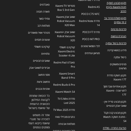
תקנון מבצע השקת
טאבלטים
סטרימר Xiaomi TV
חנות Xiaomi בקניון
Redmi A5
Box S 3rd Gen
הזהב
תאורה חכמה
POCO C75 NFC
שואב אבק Xiaomi
תקנון משלוח מהיר עד
צמידי כושר
סדרת Redmi Note
Robot Vacuum
2 ימי עסקים
X20 Max
14
מצלמות רכב
מדיניות פרטיות
סדרת POCO F7
שואב אבק +Xiaomi
מטהרי אוויר ומאווררים
הצהרת נגישות
Robot Vacuum
POCO M7 PRO
שעונים חכמים
X20
מדיניות ביטול עסקה
לכל הסמארטפונים
קורקינט חשמלי
קורקינט חשמלי
מידע בנושא קרינה
Xiaomi Electric
מציאון ועודפים
טלוויזיות
Scooter 4 Lite
ביטול עסקה
שואבים רובוטיים
טאבלט Redmi Pad
סניפים ומשווקים
Pro
אביזרים לשואבי אבק
מורשים
Xiaomi Smart
מסכי מחשב
תקנון השקה סדרת
Band 9 Pro
Xiaomi 17T
מחשוב ורשת
Redmi Buds 6 Pro
תקנון אחריות שבר מסך
אוזניות ונגנים
לחצי שנה - Xiaomi
Xiaomi Watch S4
17T
כל הזכויות שמורות
סדרת TV S Mini
לקבוצת המילטון
תקנון מבצע טרייד-אין -
Led 2025
היבואנית הרשמית
שואבי אבק רובוטיים
של שיאומי בישראל
סדרת TV Max 2025
תקנון מבצע קנה וקבל
אתר זה משמש
- מתנת השקה Watch
נתבים ומגדילי טווח
למכירה של מוצרי
S4
שיאומי בייבוא רשמי
מצלמות אבטחה
ומותגים נוספים
הודעת החזרה - סוללת
לכל המוצרים החכמים