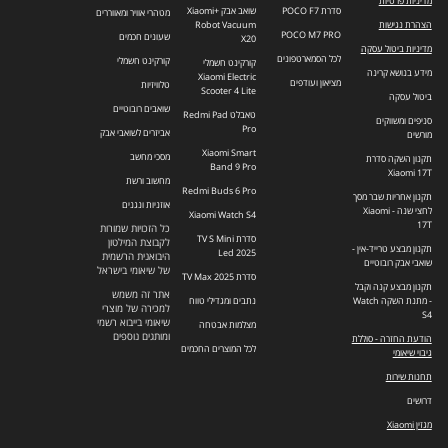
מדיניות פרטיות
סדרת POCO F7
שואב אבק +Xiaomi
מטהרי אוויר ומאווררים
הצהרת נגישות
Robot Vacuum
POCO M7 PRO
שעונים חכמים
X20
מדיניות ביטול עסקה
לכל הסמארטפונים
קורקינט חשמלי
קורקינט חשמלי
מידע בנושא קרינה
Xiaomi Electric
מציאון ועודפים
טלוויזיות
Scooter 4 Lite
ביטול עסקה
שואבים רובוטיים
טאבלט Redmi Pad
סניפים ומשווקים
Pro
אביזרים לשואבי אבק
מורשים
Xiaomi Smart
מסכי מחשב
תקנון השקה סדרת
Band 9 Pro
Xiaomi 17T
מחשוב ורשת
Redmi Buds 6 Pro
תקנון אחריות שבר מסך
אוזניות ונגנים
לחצי שנה - Xiaomi
Xiaomi Watch S4
17T
כל הזכויות שמורות
סדרת TV S Mini
לקבוצת המילטון
תקנון מבצע טרייד-אין -
Led 2025
היבואנית הרשמית
שואבי אבק רובוטיים
של שיאומי בישראל
סדרת TV Max 2025
תקנון מבצע קנה וקבל
אתר זה משמש
- מתנת השקה Watch
נתבים ומגדילי טווח
למכירה של מוצרי
S4
שיאומי בייבוא רשמי
מצלמות אבטחה
ומותגים נוספים
הודעת החזרה - סוללת
לכל המוצרים החכמים
גיבוי שיאומי
תחנות שירות
דרושים
מגזין Xiaomi