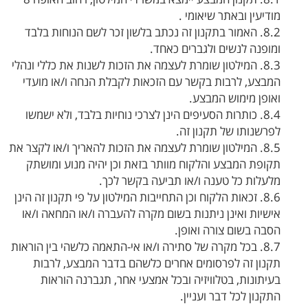
מודיעין ובאתר שיאומי .
8.2. האמור בתקנון זה נכתב בלשון זכר לשם הנוחות בלבד
ומופנה לנשים ולגברים כאחד.
8.3. המילטון שומרת לעצמה את הזכות לשנות את כללי ונהלי
המבצע, לרבות בקשר עם הזכאות לקבלת הנחה ו/או מועדי
ואופן מימוש המבצע.
8.4. כותרות הסעיפים הינן לצרכי נוחיות בלבד, ולא ישמשו
לפרשנותו של תקנון זה.
8.5. המילטון שומרת לעצמה את הזכות להאריך ו/או לקצר את
תקופת המבצע והלקוח מוותר בזאת וכן יהיה מנוע ומושתק
מלעלות כל טענה ו/או תביעה בקשר לכך.
8.6. זכאות הלקוח וכן התחייבות המילטון על פי תקנון זה הינן
אישיות ואינן ניתנות בשום מקרה להעברה ו/או המחאה ו/או
הסבה בשום צורה ואופן.
8.7. בכל מקרה של סתירה ו/או אי-התאמה כלשהי בין הוראות
תקנון זה לפרסומים אחרים כלשהם בדבר המבצע, לרבות
בעיתונות, בטלוויזיה ובכל אמצעי אחר, תגברנה הוראות
התקנון לכל דבר ועניין.