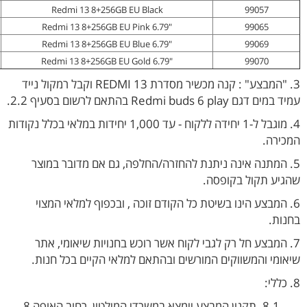
Redmi 13 8+256GB EU Black
99057
"Redmi 13 8+256GB EU Pink 6.79
99065
"Redmi 13 8+256GB EU Blue 6.79
99069
"Redmi 13 8+256GB EU Gold 6.79
99070
3. "המבצע" : קנה מכשיר מסדרת REDMI 13 וקבל רמקול נייד
עמיד במים דגם Redmi buds 6 play בהתאם לרשום בסעיף 2.2.
4. מוגבל ל-1 יחידה ללקוח - עד 1,000 יחידות במלאי בכלל נקודות
המכירה.
5. המתנה אינה ניתנת להחזרה/החלפה, גם אם מדובר במוצר
שהגיע תקול בקופסה.
6. המבצע הינו בשיטת כל הקודם זוכה , ובכפוף למלאי המצוי
בחנות.
7. המבצע חל רק לגבי לקוח אשר רוכש בחנויות שיאומי, אתר
שיאומי והמשווקים המורשים ובהתאם למלאי הקיים בכל חנות.
8. כללי:
8.1. תקנון המבצע יימצא במשרדי המילטון, רחוב האופה 8