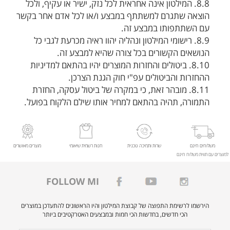
8.8. המילטון אינה אחראית לכל נזק, ישיר או עקיף, ולכל
הוצאה שתגרם למשתתף במבצע ו/או לכל אדם אחר בקשר
עם השתתפותו במבצע זה.
8.9. רישומי המילטון ונהליה יהוו ראיה מכרעת לגבי כל
הנושאים הקשורים בכל צורה שהיא למבצע זה.
8.10. ביטולים והחזרות המוצרים יהיו בהתאם למדיניות
ההחזרות והביטולים עפ"י חוק הגנת הצרכן.
8.11. מובהר זאת, כי במקרה של ביטול עסקה, החזרת
התמורה, תהיה בהתאם למחיר אותו שילם הלקוח בפועל.
משלוחים חינם
שרות ותמיכה טכנית
חנות רשמית שיאומי
מוצרים מאושרים
למוצרים עם תווית משלוח חינם
FOLLOW MI
הירשמו לרשימת התפוצה של קבוצת המילטון והיו הראשונים להתעדכן במוצרים
הכי חדשים, בחדשות הכי חמות ובמבצעים האטרקטיבים ביותר