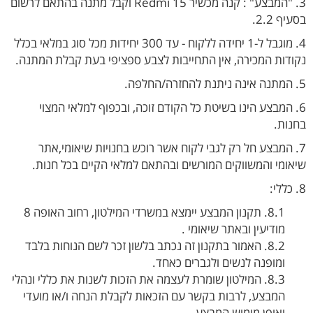
3. "המבצע" : קנה מכשיר Redmi 15 וקבל מתנה בהתאם לרשום
בסעיף 2.2.
4. מוגבל ל-1 יחידה ללקוח - עד 300 יחידות מכל סוג במלאי בכלל
נקודות המכירה, אין התחייבות לצבע ספציפי בעת קבלת המתנה.
5. המתנה אינה ניתנת להחזרה/החלפה.
6. המבצע הינו בשיטת כל הקודם זוכה, ובכפוף למלאי המצוי
בחנות.
7. המבצע חל רק לגבי לקוח אשר רוכש בחנויות שיאומי,אתר
שיאומי והמשווקים המורשים ובהתאם למלאי הקיים בכל חנות.
8. כללי:
8.1. תקנון המבצע יימצא במשרדי המילטון, רחוב האופה 8
מודיעין ובאתר שיאומי .
8.2. האמור בתקנון זה נכתב בלשון זכר לשם הנוחות בלבד
ומופנה לנשים ולגברים כאחד.
8.3. המילטון שומרת לעצמה את הזכות לשנות את כללי ונהלי
המבצע, לרבות בקשר עם הזכאות לקבלת הנחה ו/או מועדי
ואופן מימוש המבצע.