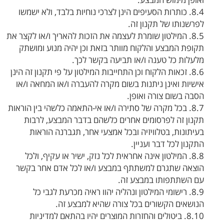
8.4. כותרות הסעיפים הינן לצרכי נוחיות בלבד, ולא ישמשו
לפרשנותו של תקנון זה.
8.5. המילטון שומרת לעצמה את הזכות להאריך ו/או לקצר את
תקופת המבצע והלקוח מוותר בזאת וכן יהיה מנוע ומושתק
מלעלות כל טענה ו/או תביעה בקשר לכך.
8.6. זכאות הלקוח וכן התחייבות המילטון על פי תקנון זה הינן
אישיות ואינן ניתנות בשום מקרה להעברה ו/או המחאה ו/או
הסבה בשום צורה ואופן.
8.7. בכל מקרה של סתירה ו/או אי-התאמה כלשהי בין הוראות
תקנון זה לפרסומים אחרים כלשהם בדבר המבצע, לרבות
בעיתונות, בטלוויזיה ובכל אמצעי אחר, תגברנה הוראות
התקנון לכל דבר ועניין.
8.8. המילטון אינה אחראית לכל נזק, ישיר או עקיף, ולכל
הוצאה שתגרם למשתתף במבצע ו/או לכל אדם אחר בקשר
עם השתתפותו במבצע זה.
8.9. רישומי המילטון ונהליה יהוו ראיה מכרעת לגבי כל
הנושאים הקשורים בכל צורה שהיא למבצע זה.
8.10. ביטולים והחזרות המוצרים יהיו בהתאם למדיניות