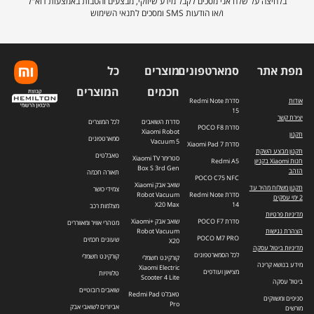
בלחיצה על שלח אני מסכים לקבל מידע שיווקי, מבצעים והטבות באמצעות דוא"ל
לרשימת
ו/או הודעות SMS ומסכים לתנאי השימוש
התפוצה.
מפת אתר
סמארטפונים
מוצרים
כל
חכמים
המוצרים
אודות
סדרת Redmi Note
15
יצירת קשר
סדרת השואבים
לכל המוצרים
סדרת POCO F8
Xiaomi Robot
תקנון
סמארטפונים
Vacuum 5
סדרת Xiaomi Pad 7
תקנון מבצע השקת
טאבלטים
סטרימר Xiaomi TV
חנות Xiaomi בקניון
Redmi A5
Box S 3rd Gen
הזהב
תאורה חכמה
POCO C75 NFC
שואב אבק Xiaomi
תקנון משלוח מהיר עד
צמידי כושר
סדרת Redmi Note
Robot Vacuum
2 ימי עסקים
X20 Max
14
מצלמות רכב
מדיניות פרטיות
סדרת POCO F7
שואב אבק +Xiaomi
מטהרי אוויר ומאווררים
הצהרת נגישות
Robot Vacuum
POCO M7 PRO
שעונים חכמים
X20
מדיניות ביטול עסקה
לכל הסמארטפונים
קורקינט חשמלי
קורקינט חשמלי
מידע בנושא קרינה
Xiaomi Electric
מציאון ועודפים
טלוויזיות
Scooter 4 Lite
ביטול עסקה
שואבים רובוטיים
טאבלט Redmi Pad
סניפים ומשווקים
Pro
אביזרים לשואבי אבק
מורשים