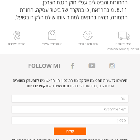
ההחזרות והביטולים עפ"י חוק הגנת הצרכן.
8.11. מובהר זאת, כי במקרה של ביטול עסקה, החזרת
התמורה, תהיה בהתאם למחיר אותו שילם הלקוח בפועל.
משלוחים חינם
שרות ותמיכה טכנית
חנות רשמית שיאומי
מוצרים מאושרים
למוצרים עם תווית משלוח חינם
FOLLOW MI
הירשמו לרשימת התפוצה של קבוצת המילטון והיו הראשונים להתעדכן במוצרים
הכי חדשים, בחדשות הכי חמות ובמבצעים האטרקטיבים ביותר
מלאו
שם
את
דואר
הפרטים
אלקטרוני
טלפון
הבאים
כדי
להירשם