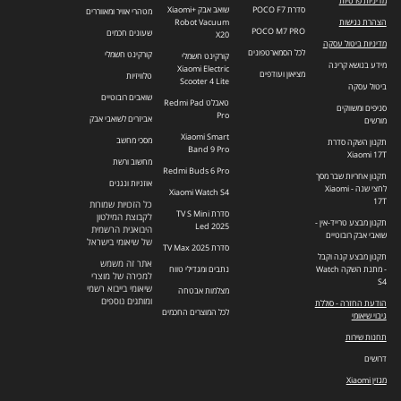
מדיניות פרטיות
סדרת POCO F7
שואב אבק +Xiaomi
מטהרי אוויר ומאווררים
הצהרת נגישות
Robot Vacuum
POCO M7 PRO
שעונים חכמים
X20
מדיניות ביטול עסקה
לכל הסמארטפונים
קורקינט חשמלי
קורקינט חשמלי
מידע בנושא קרינה
Xiaomi Electric
מציאון ועודפים
טלוויזיות
Scooter 4 Lite
ביטול עסקה
שואבים רובוטיים
טאבלט Redmi Pad
סניפים ומשווקים
Pro
אביזרים לשואבי אבק
מורשים
Xiaomi Smart
מסכי מחשב
תקנון השקה סדרת
Band 9 Pro
Xiaomi 17T
מחשוב ורשת
Redmi Buds 6 Pro
תקנון אחריות שבר מסך
אוזניות ונגנים
לחצי שנה - Xiaomi
Xiaomi Watch S4
17T
כל הזכויות שמורות
סדרת TV S Mini
לקבוצת המילטון
תקנון מבצע טרייד-אין -
Led 2025
היבואנית הרשמית
שואבי אבק רובוטיים
של שיאומי בישראל
סדרת TV Max 2025
תקנון מבצע קנה וקבל
אתר זה משמש
- מתנת השקה Watch
נתבים ומגדילי טווח
למכירה של מוצרי
S4
שיאומי בייבוא רשמי
מצלמות אבטחה
ומותגים נוספים
הודעת החזרה - סוללת
לכל המוצרים החכמים
גיבוי שיאומי
תחנות שירות
דרושים
מגזין Xiaomi