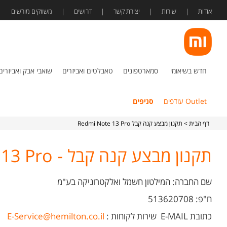
אודות
שירות
יצירת קשר
דרושים
משווקים מורשים
חדש בשיאומי
סמארטפונים
טאבלטים ואביזרים
שואבי אבק ואביזרים
Outlet עודפים
סניפים
דף הבית
> תקנון מבצע קנה קבל Redmi Note 13 Pro
תקנון מבצע קנה קבל - Redmi Note 13 Pro
שם החברה: המילטון חשמל ואלקטרוניקה בע"מ
ח"פ: 513620708
כתובת E-MAIL
שירות לקוחות
:
E-Service@hemilton.co.il