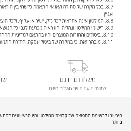
8.7. בכל מקרה של סתירה ו/או אי-התאמה כלשהי בין הורא
ועניין.
8.8. המילטון אינה אחראית לכל נזק, ישיר או עקיף, ולכל הוצאה שתגרם למשתתף במבצע ו/או לכל אדם אחר בקשר עם השתתפותו במבצע זה.
8.9. רישומי המילטון ונהליה יהוו ראיה מכרעת לגבי כל הנושאים הקשורים בכל צורה שהיא למבצע זה.
8.10. ביטולים והחזרות המוצרים יהיו בהתאם למדיניות ההחזרות והביטולים עפ"י חוק הגנת הצרכן.
8.11. מובהר זאת, כי במקרה של ביטול עסקה, החזרת התמורה, תהיה בהתאם למחיר אותו שילם הלקוח בפועל.
משלוחים חינם
שרו
למוצרים עם תווית משלוח חינם
הירשמו לרשימת התפוצה של קבוצת המילטון והיו הראשונים להתעד
ביותר