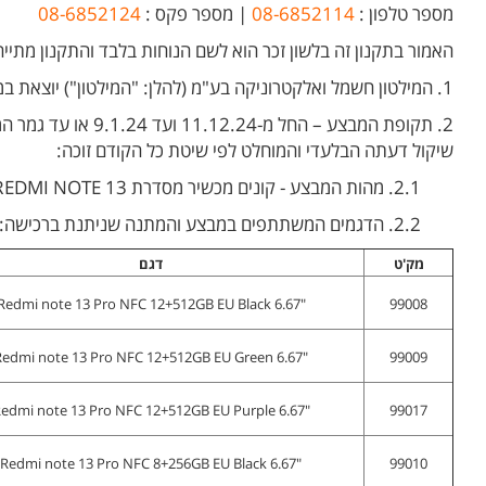
מספר טלפון :
08-6852114
| מספר פקס :
08-6852124
האמור בתקנון זה בלשון זכר הוא לשם הנוחות בלבד והתקנון מתייחס
1. המילטון חשמל ואלקטרוניקה בע"מ (להלן: "המילטון") יוצאת במבצע במסגרתו יינתנו "מתנת קניה" לרוכשים בחנויות שיאומי הרשמיות, המשווקים המורשים ובאתר שיאומי ישראל.
שיקול דעתה הבלעדי והמוחלט לפי שיטת כל הקודם זוכה:
2.1. מהות המבצע - קונים מכשיר מסדרת REDMI NOTE 13 ומקבלים מתנה – פירוט בסעיף 2.2.
2.2. הדגמים המשתתפים במבצע והמתנה שניתנת ברכישה:
מק'ט
דגם
"Redmi note 13 Pro NFC 12+512GB EU Black 6.67
99008
"Redmi note 13 Pro NFC 12+512GB EU Green 6.67
99009
"6.67 Redmi note 13 Pro NFC 12+512GB EU Purple
99017
"Redmi note 13 Pro NFC 8+256GB EU Black 6.67
99010