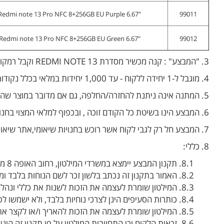
"Redmi note 13 Pro NFC 8+256GB EU Purple 6.67
99011
"Redmi note 13 Pro NFC 8+256GB EU Green 6.67
99012
3. "המבצע" : קנה מכשיר מסדרת REDMI NOTE 13 וקבל רמקול נייד עמיד במים דגם Xiaomi Sound Pocket 5W בהתאם לרשום בסעיף 2.2.
4. מוגבל ל-1 יחידה ללקוח - עד 1,000 יחידות במלאי בכלל נקודות המכירה.
5. המתנה אינה ניתנת להחזרה/החלפה, גם אם מדובר במוצר שהגיע תקול בקופסה.
6. המבצע הינו בשיטת כל הקודם זוכה , ובכפוף למלאי המצוי בחנות.
7. המבצע חל רק לגבי לקוח אשר רוכש בחנויות שיאומי,אתר שיאומי והמשווקים המורשים ובהתאם למלאי הקיים בכל חנות.
8. כללי:
8.1. תקנון המבצע יימצא במשרדי המילטון, רחוב האופה 8 מודיעין ובאתר שיאומי .
8.2. האמור בתקנון זה נכתב בלשון זכר לשם הנוחות בלבד ומופנה לנשים ולגברים כאחד.
8.3. המילטון שומרת לעצמה את הזכות לשנות את כללי ונהלי המבצע, לרבות בקשר עם הזכאות לקבלת הנחה ו/או מועדי ואופן מימוש המבצע.
8.4. כותרות הסעיפים הינן לצרכי נוחיות בלבד, ולא ישמשו לפרשנותו של תקנון זה.
8.5. המילטון שומרת לעצמה את הזכות להאריך ו/או לקצר את תקופת המבצע והלקוח מוותר בזאת וכן יהיה מנוע ומושתק מלעלות כל טענה ו/או תביעה בקשר לכך.
8.6. זכאות הלקוח וכן התחייבות המילטון על פי תקנון זה הינן אישיות ואינן ניתנות בשום מקרה להעברה ו/או המחאה ו/או הסבה בשום צורה ואופן.