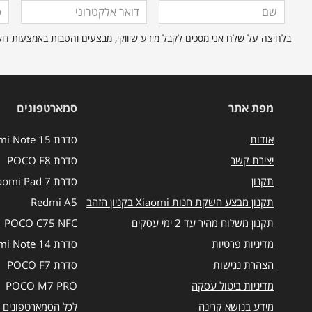
מלאו
שם
דואר
טלפ
אלקטרוני
את
בלחיצה על שלח אני מסכים לקבל מידע שיווקי, מבצעים והטבות באמצעות דוא"ל ו/או הודעות SMS ו
הפרטים
הבאים
כדי
להירשם
לרשימת
מפת אתר
סמארטפונים
התפוצה.
אודות
סדרת Redmi Note 15
יצירת קשר
סדרת POCO F8
תקנון
סדרת Xiaomi Pad 7
תקנון מבצע השקת חנות Xiaomi בקניון הזהב
Redmi A5
תקנון משלוח מהיר עד 2 ימי עסקים
POCO C75 NFC
מדיניות פרטיות
סדרת Redmi Note 14
הצהרת נגישות
סדרת POCO F7
מדיניות ביטול עסקה
POCO M7 PRO
מידע בנושא קרינה
לכל הסמארטפונים