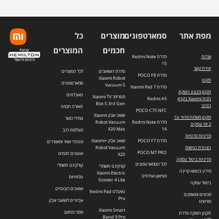
התפוצה.
מפת אתר
סמארטפונים
מוצרים
כל
חכמים
המוצרים
אודות
סדרת Redmi Note
15
יצירת קשר
סדרת השואבים
לכל המוצרים
סדרת POCO F8
Xiaomi Robot
תקנון
סמארטפונים
Vacuum 5
סדרת Xiaomi Pad 7
תקנון מבצע השקת
טאבלטים
סטרימר Xiaomi TV
חנות Xiaomi בקניון
Redmi A5
Box S 3rd Gen
הזהב
תאורה חכמה
POCO C75 NFC
שואב אבק Xiaomi
תקנון משלוח מהיר עד
צמידי כושר
סדרת Redmi Note
Robot Vacuum
2 ימי עסקים
X20 Max
14
מצלמות רכב
מדיניות פרטיות
סדרת POCO F7
שואב אבק +Xiaomi
מטהרי אוויר ומאווררים
הצהרת נגישות
Robot Vacuum
POCO M7 PRO
שעונים חכמים
X20
מדיניות ביטול עסקה
לכל הסמארטפונים
קורקינט חשמלי
קורקינט חשמלי
מידע בנושא קרינה
Xiaomi Electric
מציאון ועודפים
טלוויזיות
Scooter 4 Lite
ביטול עסקה
שואבים רובוטיים
טאבלט Redmi Pad
סניפים ומשווקים
Pro
אביזרים לשואבי אבק
מורשים
Xiaomi Smart
מסכי מחשב
תקנון השקה סדרת
Band 9 Pro