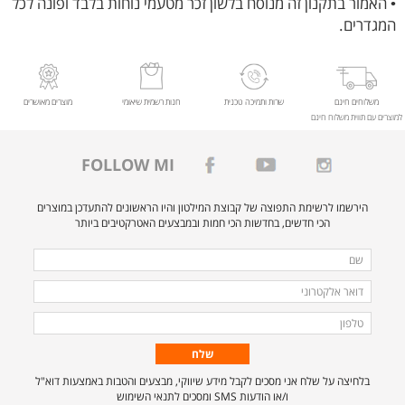
• האמור בתקנון זה מנוסח בלשון זכר מטעמי נוחות בלבד ופונה לכל
המגדרים.
משלוחים חינם
שרות ותמיכה טכנית
חנות רשמית שיאומי
מוצרים מאושרים
למוצרים עם תווית משלוח חינם
FOLLOW MI
הירשמו לרשימת התפוצה של קבוצת המילטון והיו הראשונים להתעדכן במוצרים
הכי חדשים, בחדשות הכי חמות ובמבצעים האטרקטיבים ביותר
מלאו
שם
את
דואר
הפרטים
אלקטרוני
טלפון
הבאים
כדי
להירשם
בלחיצה על שלח אני מסכים לקבל מידע שיווקי, מבצעים והטבות באמצעות דוא"ל
לרשימת
ו/או הודעות SMS ומסכים לתנאי השימוש