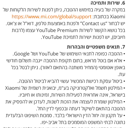
6. שירות ותמיכה
במקרה של בעיה במימוש ההטבה, ניתן לפנות לשירות הלקוחות של
Xiaomi בכתובת:
https://www.mi.com/global/support
יש לבחור “Contact us” ולפנות באמצעות טלפון, דוא"ל או צ'אט.
בכל נושא הקשור לשירות YouTube Premium עצמו (לרבות
חיובים), יש לפנות ישירות לתמיכת YouTube.
7. תנאים משפטיים והבהרות
• ההטבה כפופה לתנאי השימוש של YouTube ושל Google.
• אלא אם בוטל מראש, בתום תקופת ההטבה ייגבה תשלום חודשי
באופן אוטומטי (המחיר משתנה בהתאם לאזור). ניתן לבטל בכל
עת.
• ביטול עסקת רכישת המכשיר עשוי להביא לביטול ההטבה.
• המילטון חשמל ואלקטרוניקה בע"מ, יבואנית רשמית של Xiaomi
בישראל, אינה אחראית לפעילות השירות, זמינותו או חיוביו.
• המילטון שומרת לעצמה את הזכות לשנות, לעדכן או להפסיק את
ההטבה בהתאם לשיקול דעתה ובכפוף לדין החל.
• על תקנון זה יחול הדין הישראלי בלבד. סמכות השיפוט הבלעדית
נתונה לבתי המשפט המוסמכים בתל אביב-יפו.