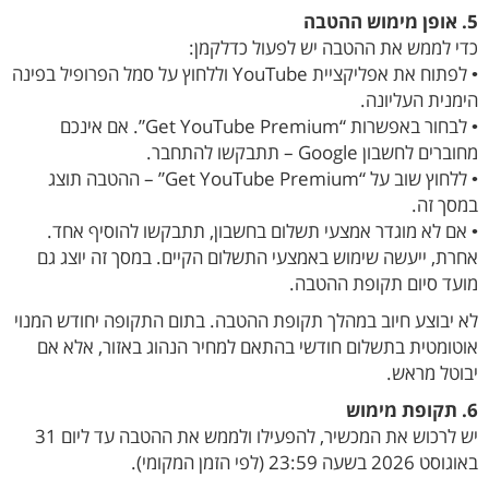
5. אופן מימוש ההטבה
כדי לממש את ההטבה יש לפעול כדלקמן:
• לפתוח את אפליקציית YouTube וללחוץ על סמל הפרופיל בפינה
הימנית העליונה.
• לבחור באפשרות “Get YouTube Premium”. אם אינכם
מחוברים לחשבון Google – תתבקשו להתחבר.
• ללחוץ שוב על “Get YouTube Premium” – ההטבה תוצג
במסך זה.
• אם לא מוגדר אמצעי תשלום בחשבון, תתבקשו להוסיף אחד.
אחרת, ייעשה שימוש באמצעי התשלום הקיים. במסך זה יוצג גם
מועד סיום תקופת ההטבה.
לא יבוצע חיוב במהלך תקופת ההטבה. בתום התקופה יחודש המנוי
אוטומטית בתשלום חודשי בהתאם למחיר הנהוג באזור, אלא אם
יבוטל מראש.
6. תקופת מימוש
יש לרכוש את המכשיר, להפעילו ולממש את ההטבה עד ליום 31
באוגוסט 2026 בשעה 23:59 (לפי הזמן המקומי).