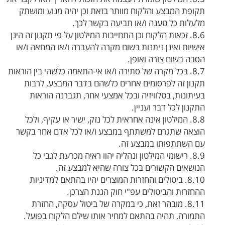
תקופת המבצע והלקוח מוותר בזאת וכן יהיה מנוע ומושתק
מלעלות כל טענה ו/או תביעה בקשר לכך.
8.6. זכאות הלקוח וכן התחייבות המילטון על פי תקנון זה הינן
אישיות ואינן ניתנות בשום מקרה להעברה ו/או המחאה ו/או
הסבה בשום צורה ואופן.
8.7. בכל מקרה של סתירה ו/או אי-התאמה כלשהי בין הוראות
תקנון זה לפרסומים אחרים כלשהם בדבר המבצע, לרבות
בעיתונות, בטלוויזיה ובכל אמצעי אחר, תגברנה הוראות
התקנון לכל דבר ועניין.
8.8. המילטון אינה אחראית לכל נזק, ישיר או עקיף, ולכל
הוצאה שתגרם למשתתף במבצע ו/או לכל אדם אחר בקשר
עם השתתפותו במבצע זה.
8.9. רישומי המילטון ונהליה יהוו ראיה מכרעת לגבי כל
הנושאים הקשורים בכל צורה שהיא למבצע זה.
8.10. ביטולים והחזרות המוצרים יהיו בהתאם למדיניות
ההחזרות והביטולים עפ"י חוק הגנת הצרכן.
8.11. מובהר זאת, כי במקרה של ביטול עסקה, החזרת
התמורה, תהיה בהתאם למחיר אותו שילם הלקוח בפועל.