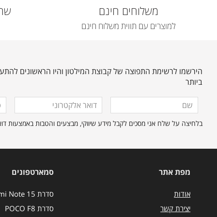
משלוחים חינם
שרו
למוצרים עם תווית משלוח חינם
הירשמו לרשימת התפוצה של קבוצת המילטון והיו הראשונים להתעד
ביותר
מלאו
שם
דואר
טלפ
אלקטרוני
את
בלחיצה על שלח אני מסכים לקבל מידע שיווקי, מבצעים והטבות באמצעות דוא"ל ו/או הודעות SMS ו
הפרטים
הבאים
כדי
להירשם
לרשימת
מפת אתר
סמארטפונים
התפוצה.
אודות
סדרת Redmi Note 15
יצירת קשר
סדרת POCO F8