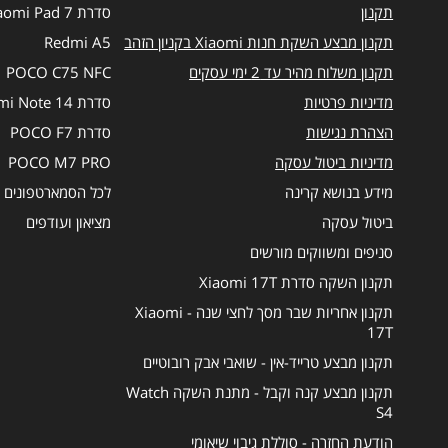
תקנון
סדרת Xiaomi Pad 7
תקנון מבצע השקת חנות Xiaomi בקניון הזהב
Redmi A5
תקנון משלוח מהיר עד 2 ימי עסקים
POCO C75 NFC
מדיניות פרטיות
סדרת Redmi Note 14
הצהרת נגישות
סדרת POCO F7
מדיניות ביטול עסקה
POCO M7 PRO
מידע בנושא קרינה
לכל הסמארטפונים
ביטול עסקה
מציאון ועודפים
סניפים ומשווקים מורשים
תקנון השקה סדרת Xiaomi 17T
תקנון אחריות שבר מסך לחצי שנה - Xiaomi
17T
תקנון מבצע טרייד-אין - שואבי אבק רובוטיים
תקנון מבצע קנה וקבל - מתנת השקה Watch
S4
הודעת החזרה - סוללת גיבוי שיאומי