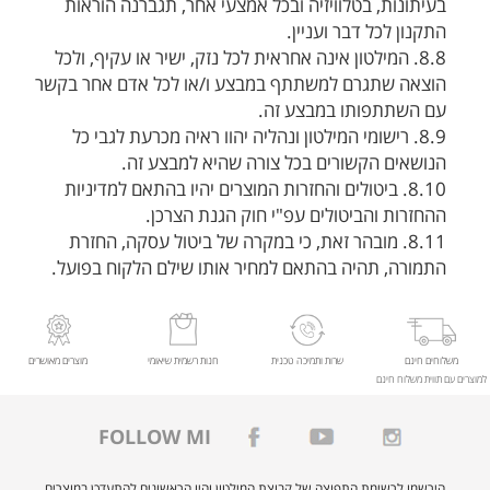
בעיתונות, בטלוויזיה ובכל אמצעי אחר, תגברנה הוראות
התקנון לכל דבר ועניין.
8.8. המילטון אינה אחראית לכל נזק, ישיר או עקיף, ולכל
הוצאה שתגרם למשתתף במבצע ו/או לכל אדם אחר בקשר
עם השתתפותו במבצע זה.
8.9. רישומי המילטון ונהליה יהוו ראיה מכרעת לגבי כל
הנושאים הקשורים בכל צורה שהיא למבצע זה.
8.10. ביטולים והחזרות המוצרים יהיו בהתאם למדיניות
ההחזרות והביטולים עפ"י חוק הגנת הצרכן.
8.11. מובהר זאת, כי במקרה של ביטול עסקה, החזרת
התמורה, תהיה בהתאם למחיר אותו שילם הלקוח בפועל.
משלוחים חינם
שרות ותמיכה טכנית
חנות רשמית שיאומי
מוצרים מאושרים
למוצרים עם תווית משלוח חינם
FOLLOW MI
הירשמו לרשימת התפוצה של קבוצת המילטון והיו הראשונים להתעדכן במוצרים