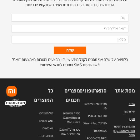
הכי חדשים, בחדשות הכי חמות ובמבצעים האטרקטיבים ביותר
מלאו
שם
את
דואר
הפרטים
אלקטרוני
טלפון
הבאים
כדי
להירשם
בלחיצה על שלח אני מסכים לקבל מידע שיווקי, מבצעים והטבות באמצעות דוא"ל
לרשימת
ו/או הודעות SMS ומסכים לתנאי השימוש
התפוצה.
מפת אתר
סמארטפונים
מוצרים
כל
חכמים
המוצרים
אודות
סדרת Redmi Note
15
יצירת קשר
סדרת השואבים
לכל המוצרים
סדרת POCO F8
Xiaomi Robot
תקנון
סמארטפונים
Vacuum 5
סדרת Xiaomi Pad 7
תקנון מבצע השקת
טאבלטים
סטרימר Xiaomi TV
חנות Xiaomi בקניון
Redmi A5
Box S 3rd Gen
הזהב
תאורה חכמה
POCO C75 NFC