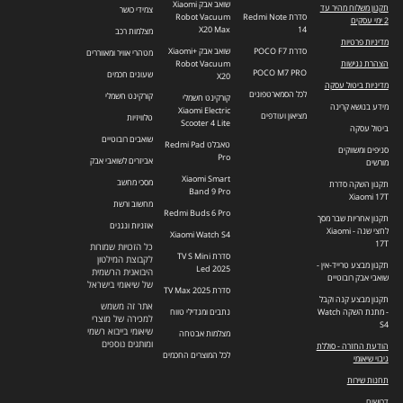
שואב אבק Xiaomi
תקנון משלוח מהיר עד
צמידי כושר
סדרת Redmi Note
Robot Vacuum
2 ימי עסקים
X20 Max
14
מצלמות רכב
מדיניות פרטיות
סדרת POCO F7
שואב אבק +Xiaomi
מטהרי אוויר ומאווררים
הצהרת נגישות
Robot Vacuum
POCO M7 PRO
שעונים חכמים
X20
מדיניות ביטול עסקה
לכל הסמארטפונים
קורקינט חשמלי
קורקינט חשמלי
מידע בנושא קרינה
Xiaomi Electric
מציאון ועודפים
טלוויזיות
Scooter 4 Lite
ביטול עסקה
שואבים רובוטיים
טאבלט Redmi Pad
סניפים ומשווקים
Pro
אביזרים לשואבי אבק
מורשים
Xiaomi Smart
מסכי מחשב
תקנון השקה סדרת
Band 9 Pro
Xiaomi 17T
מחשוב ורשת
Redmi Buds 6 Pro
תקנון אחריות שבר מסך
אוזניות ונגנים
לחצי שנה - Xiaomi
Xiaomi Watch S4
17T
כל הזכויות שמורות
סדרת TV S Mini
לקבוצת המילטון
תקנון מבצע טרייד-אין -
Led 2025
היבואנית הרשמית
שואבי אבק רובוטיים
של שיאומי בישראל
סדרת TV Max 2025
תקנון מבצע קנה וקבל
אתר זה משמש
- מתנת השקה Watch
נתבים ומגדילי טווח
למכירה של מוצרי
S4
שיאומי בייבוא רשמי
מצלמות אבטחה
ומותגים נוספים
הודעת החזרה - סוללת
לכל המוצרים החכמים
גיבוי שיאומי
תחנות שירות
דרושים