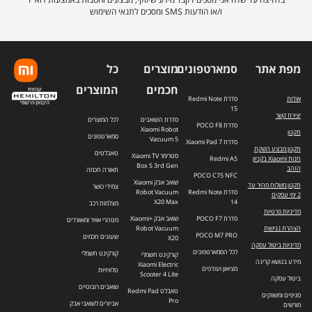
לרשימת
ו/או הודעות SMS ומסכים לתנאי השימוש
התפוצה.
מפת אתר
סמארטפונים
מוצרים
כל
חכמים
המוצרים
אודות
סדרת Redmi Note
15
יצירת קשר
סדרת השואבים
לכל המוצרים
סדרת POCO F8
Xiaomi Robot
תקנון
סמארטפונים
Vacuum 5
סדרת Xiaomi Pad 7
תקנון מבצע השקת
טאבלטים
סטרימר Xiaomi TV
חנות Xiaomi בקניון
Redmi A5
Box S 3rd Gen
הזהב
תאורה חכמה
POCO C75 NFC
שואב אבק Xiaomi
תקנון משלוח מהיר עד
צמידי כושר
סדרת Redmi Note
Robot Vacuum
2 ימי עסקים
X20 Max
14
מצלמות רכב
מדיניות פרטיות
סדרת POCO F7
שואב אבק +Xiaomi
מטהרי אוויר ומאווררים
הצהרת נגישות
Robot Vacuum
POCO M7 PRO
שעונים חכמים
X20
מדיניות ביטול עסקה
לכל הסמארטפונים
קורקינט חשמלי
קורקינט חשמלי
מידע בנושא קרינה
Xiaomi Electric
מציאון ועודפים
טלוויזיות
Scooter 4 Lite
ביטול עסקה
שואבים רובוטיים
טאבלט Redmi Pad
סניפים ומשווקים
Pro
אביזרים לשואבי אבק
מורשים