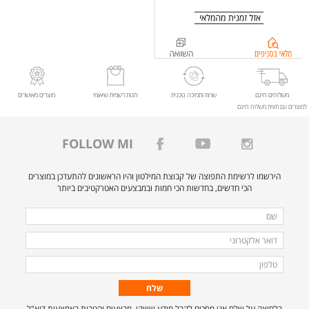
בדיקת
מלאי
בסניפים
ל-
משלוחים חינם
שרות ותמיכה טכנית
חנות רשמית שיאומי
מוצרים מאושרים
למוצרים עם תווית משלוח חינם
%91%d7%a2+%d7%a9%d7%97%d7%95%d7%a8
FOLLOW MI
הירשמו לרשימת התפוצה של קבוצת המילטון והיו הראשונים להתעדכן במוצרים
הכי חדשים, בחדשות הכי חמות ובמבצעים האטרקטיבים ביותר
מלאו
שם
את
דואר
הפרטים
אלקטרוני
טלפון
הבאים
כדי
להירשם
בלחיצה על שלח אני מסכים לקבל מידע שיווקי, מבצעים והטבות באמצעות דוא"ל