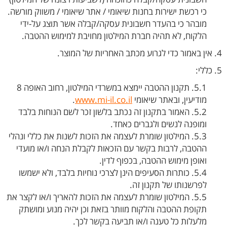
כי רכשת ישירות בחנות שיאומי / אתר שיאומי / משווק מורשה.
מובהר כי בהעדר חשבונית עסקה/קבלה אשר תוצג על-ידי
הלקוח, לא תהיה חברת המילטון מחויבת למימוש ההטבה.
4. אין באמור כדי לגרוע מכתב האחריות של המוצר.
5. כללי:
5.1. תקנון ההטבה יימצא במשרדי המילטון, רחוב האופה 8
מודיעין, ובאתר שיאומי
www.mi-il.co.il
.
5.2. האמור בתקנון זה נכתב בלשון זכר לשם הנוחות בלבד
ומופנה לנשים ולגברים כאחד.
5.3. המילטון שומרת לעצמה את הזכות לשנות את כללי ונהלי
ההטבה, לרבות בקשר עם הזכאות לקבלת הנחה ו/או מועדי
ואופן מימוש ההטבה, בכפוף לדין.
5.4. כותרות הסעיפים הינן לצרכי נוחיות בלבד, ולא ישמשו
לפרשנותו של תקנון זה.
5.5. המילטון שומרת לעצמה את הזכות להאריך ו/או לקצר את
תקופת ההטבה והלקוח מוותר בזאת וכן יהיה מנוע ומושתק
מלעלות כל טענה ו/או תביעה בקשר לכך.