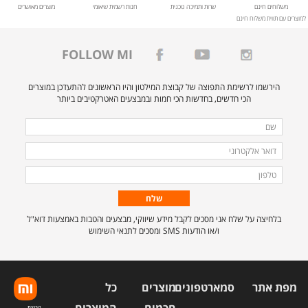
משלוחים חינם
שרות ותמיכה טכנית
חנות רשמית שיאומי
מוצרים מאושרים
למוצרים עם תווית משלוח חינם
FOLLOW MI
הירשמו לרשימת התפוצה של קבוצת המילטון והיו הראשונים להתעדכן במוצרים
הכי חדשים, בחדשות הכי חמות ובמבצעים האטרקטיבים ביותר
מלאו
שם
את
דואר
הפרטים
אלקטרוני
טלפון
הבאים
כדי
להירשם
בלחיצה על שלח אני מסכים לקבל מידע שיווקי, מבצעים והטבות באמצעות דוא"ל
לרשימת
ו/או הודעות SMS ומסכים לתנאי השימוש
התפוצה.
מפת אתר
סמארטפונים
מוצרים
כל
חכמים
המוצרים