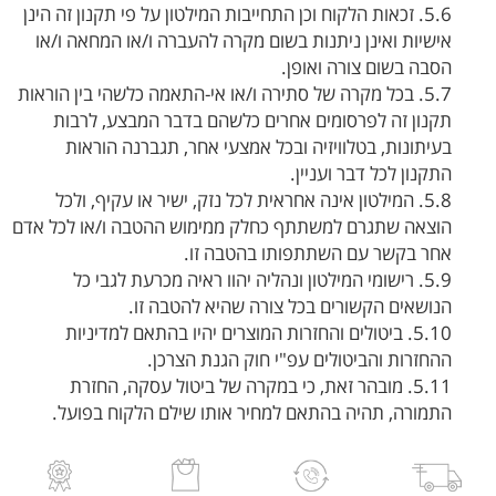
5.6. זכאות הלקוח וכן התחייבות המילטון על פי תקנון זה הינן
אישיות ואינן ניתנות בשום מקרה להעברה ו/או המחאה ו/או
הסבה בשום צורה ואופן.
5.7. בכל מקרה של סתירה ו/או אי-התאמה כלשהי בין הוראות
תקנון זה לפרסומים אחרים כלשהם בדבר המבצע, לרבות
בעיתונות, בטלוויזיה ובכל אמצעי אחר, תגברנה הוראות
התקנון לכל דבר ועניין.
5.8. המילטון אינה אחראית לכל נזק, ישיר או עקיף, ולכל
הוצאה שתגרם למשתתף כחלק ממימוש ההטבה ו/או לכל אדם
אחר בקשר עם השתתפותו בהטבה זו.
5.9. רישומי המילטון ונהליה יהוו ראיה מכרעת לגבי כל
הנושאים הקשורים בכל צורה שהיא להטבה זו.
5.10. ביטולים והחזרות המוצרים יהיו בהתאם למדיניות
ההחזרות והביטולים עפ"י חוק הגנת הצרכן.
5.11. מובהר זאת, כי במקרה של ביטול עסקה, החזרת
התמורה, תהיה בהתאם למחיר אותו שילם הלקוח בפועל.