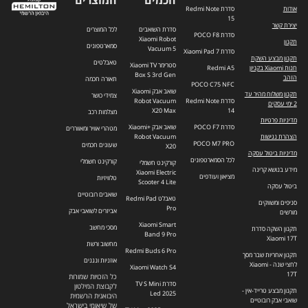
אודות
סדרת Redmi Note
15
יצירת קשר
סדרת השואבים
לכל המוצרים
סדרת POCO F8
Xiaomi Robot
תקנון
סמארטפונים
Vacuum 5
סדרת Xiaomi Pad 7
תקנון מבצע השקת
טאבלטים
סטרימר Xiaomi TV
חנות Xiaomi בקניון
Redmi A5
Box S 3rd Gen
הזהב
תאורה חכמה
POCO C75 NFC
שואב אבק Xiaomi
תקנון משלוח מהיר עד
צמידי כושר
סדרת Redmi Note
Robot Vacuum
2 ימי עסקים
X20 Max
14
מצלמות רכב
מדיניות פרטיות
סדרת POCO F7
שואב אבק +Xiaomi
מטהרי אוויר ומאווררים
הצהרת נגישות
Robot Vacuum
POCO M7 PRO
שעונים חכמים
X20
מדיניות ביטול עסקה
לכל הסמארטפונים
קורקינט חשמלי
קורקינט חשמלי
מידע בנושא קרינה
Xiaomi Electric
מציאון ועודפים
טלוויזיות
Scooter 4 Lite
ביטול עסקה
שואבים רובוטיים
טאבלט Redmi Pad
סניפים ומשווקים
Pro
אביזרים לשואבי אבק
מורשים
Xiaomi Smart
מסכי מחשב
תקנון השקה סדרת
Band 9 Pro
Xiaomi 17T
מחשוב ורשת
Redmi Buds 6 Pro
תקנון אחריות שבר מסך
אוזניות ונגנים
לחצי שנה - Xiaomi
Xiaomi Watch S4
17T
כל הזכויות שמורות
סדרת TV S Mini
לקבוצת המילטון
תקנון מבצע טרייד-אין -
Led 2025
היבואנית הרשמית
שואבי אבק רובוטיים
של שיאומי בישראל