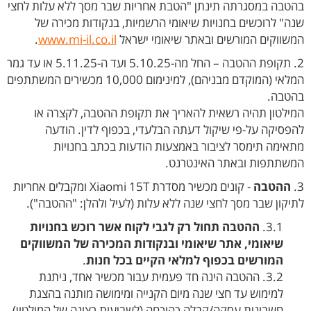
בהטבה במסגרתה תינתן "הטבת אחריות שבר מסך ללא עלות לחצי
שנה" לרוכשים בחנויות שיאומי הרשמיות, בנקודות מכירה של
המשווקים המורשים ובאתר שיאומי ישראל
www.mi-il.co.il
.
2. תקופת ההטבה – החל מה-5.10.25 ועד ה-5.11.25 או עד גמר
המלאי (המוקדם מבניהם), למינימום 10,000 מכשירים המשתתפים
בהטבה.
המילטון תהיה רשאית להאריך את תקופת ההטבה, לקצרה או
להפסיקה על-פי שיקול דעתה הבלעדי, בכפוף לדין. הודעה
מתאימה תימסר לציבור באמצעות הודעות בכתב בחנויות
המשתתפות ובאתר האינטרנט.
3.
ההטבה
- קונים מכשיר מסדרת Xiaomi 15T ומקבלים אחריות
לתיקון שבר מסך לחצי שנה ללא עלות (לעיל ולהלן: "ההטבה").
3.1.
ההטבה תחול רק לגבי לקוח אשר רוכש בחנויות
שיאומי, אתר שיאומי ובנקודות המכירה של המשווקים
המורשים בכפוף למלאי הקיים בכל חנות
.
3.2. ההטבה הינה חד פעמית עבור מכשיר אחד, ניתנת
למימוש עד חצי שנה מיום הקנייה ומימושה מותנה בהצגת
חשבונית עסקה/קבלה כהוכחה (לשביעות רצונה של המילטון)