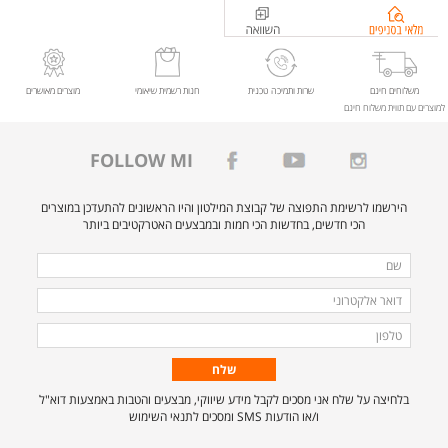
בדיקת
מלאי
בסניפים
ל-
משלוחים חינם
שרות ותמיכה טכנית
חנות רשמית שיאומי
מוצרים מאושרים
למוצרים עם תווית משלוח חינם
%d7%9e%d7%a1%d7%9a+%d7%9e%d7%97%d7%a9%d7%91+%d7%92%d7%99%d7%99%d7%9e%d7%99%d7%a0%d7%92+%27%272K+27+%d7%a9%d7%99%d7%90%d7%95%d7%9e%d7%99+Xiaomi+Gaming+Monitor+G27Qi
FOLLOW MI
הירשמו לרשימת התפוצה של קבוצת המילטון והיו הראשונים להתעדכן במוצרים
הכי חדשים, בחדשות הכי חמות ובמבצעים האטרקטיבים ביותר
מלאו
שם
את
דואר
הפרטים
אלקטרוני
טלפון
הבאים
כדי
להירשם
בלחיצה על שלח אני מסכים לקבל מידע שיווקי, מבצעים והטבות באמצעות דוא"ל
לרשימת
ו/או הודעות SMS ומסכים לתנאי השימוש
התפוצה.