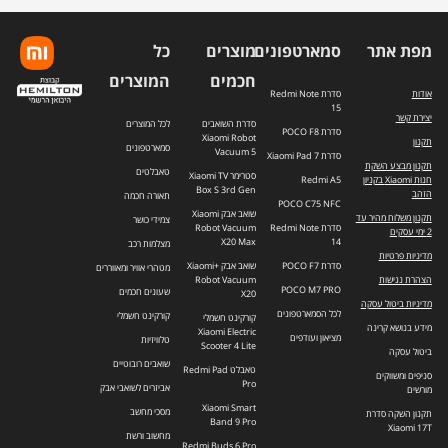
מפת אתר
סמארטפונים
מוצרים
כל
חכמים
המוצרים
אודות
סדרת Redmi Note
15
יצירת קשר
סדרת השואבים
לכל המוצרים
סדרת POCO F8
Xiaomi Robot
תקנון
סמארטפונים
Vacuum 5
סדרת Xiaomi Pad 7
תקנון מבצע השקת
טאבלטים
סטרימר Xiaomi TV
חנות Xiaomi בקניון
Redmi A5
Box S 3rd Gen
הזהב
תאורה חכמה
POCO C75 NFC
שואב אבק Xiaomi
תקנון משלוח מהיר עד
צמידי כושר
סדרת Redmi Note
Robot Vacuum
2 ימי עסקים
X20 Max
14
מצלמות רכב
מדיניות פרטיות
סדרת POCO F7
שואב אבק +Xiaomi
מטהרי אוויר ומאווררים
הצהרת נגישות
Robot Vacuum
POCO M7 PRO
שעונים חכמים
X20
מדיניות ביטול עסקה
לכל הסמארטפונים
קורקינט חשמלי
קורקינט חשמלי
מידע בנושא קרינה
Xiaomi Electric
מציאון ועודפים
טלוויזיות
Scooter 4 Lite
ביטול עסקה
שואבים רובוטיים
טאבלט Redmi Pad
סניפים ומשווקים
Pro
אביזרים לשואבי אבק
מורשים
Xiaomi Smart
מסכי מחשב
תקנון השקה סדרת
Band 9 Pro
Xiaomi 17T
מחשוב ורשת
Redmi Buds 6 Pro