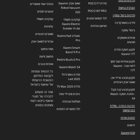
מדיניות פרטיות
סדרת POCO F7
שואב אבק +Xiaomi
מטהרי אוויר ומאווררים
הצהרת נגישות
Robot Vacuum
POCO M7 PRO
שעונים חכמים
X20
מדיניות ביטול עסקה
לכל הסמארטפונים
קורקינט חשמלי
קורקינט חשמלי
מידע בנושא קרינה
Xiaomi Electric
מציאון ועודפים
טלוויזיות
Scooter 4 Lite
ביטול עסקה
שואבים רובוטיים
טאבלט Redmi Pad
סניפים ומשווקים
Pro
אביזרים לשואבי אבק
מורשים
Xiaomi Smart
מסכי מחשב
תקנון השקה סדרת
Band 9 Pro
Xiaomi 17T
מחשוב ורשת
Redmi Buds 6 Pro
תקנון אחריות שבר מסך
אוזניות ונגנים
לחצי שנה - Xiaomi
Xiaomi Watch S4
17T
כל הזכויות שמורות
סדרת TV S Mini
לקבוצת המילטון
תקנון מבצע טרייד-אין -
Led 2025
היבואנית הרשמית
שואבי אבק רובוטיים
של שיאומי בישראל
סדרת TV Max 2025
תקנון מבצע קנה וקבל
אתר זה משמש
- מתנת השקה Watch
נתבים ומגדילי טווח
למכירה של מוצרי
S4
שיאומי בייבוא רשמי
מצלמות אבטחה
ומותגים נוספים
הודעת החזרה - סוללת
לכל המוצרים החכמים
גיבוי שיאומי
תחנות שירות
דרושים
מגזין Xiaomi