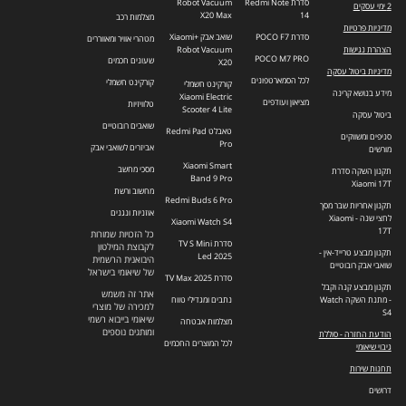
סדרת Redmi Note
Robot Vacuum
2 ימי עסקים
X20 Max
14
מצלמות רכב
מדיניות פרטיות
סדרת POCO F7
שואב אבק +Xiaomi
מטהרי אוויר ומאווררים
הצהרת נגישות
Robot Vacuum
POCO M7 PRO
שעונים חכמים
X20
מדיניות ביטול עסקה
לכל הסמארטפונים
קורקינט חשמלי
קורקינט חשמלי
מידע בנושא קרינה
Xiaomi Electric
מציאון ועודפים
טלוויזיות
Scooter 4 Lite
ביטול עסקה
שואבים רובוטיים
טאבלט Redmi Pad
סניפים ומשווקים
Pro
אביזרים לשואבי אבק
מורשים
Xiaomi Smart
מסכי מחשב
תקנון השקה סדרת
Band 9 Pro
Xiaomi 17T
מחשוב ורשת
Redmi Buds 6 Pro
תקנון אחריות שבר מסך
אוזניות ונגנים
לחצי שנה - Xiaomi
Xiaomi Watch S4
17T
כל הזכויות שמורות
סדרת TV S Mini
לקבוצת המילטון
תקנון מבצע טרייד-אין -
Led 2025
היבואנית הרשמית
שואבי אבק רובוטיים
של שיאומי בישראל
סדרת TV Max 2025
תקנון מבצע קנה וקבל
אתר זה משמש
- מתנת השקה Watch
נתבים ומגדילי טווח
למכירה של מוצרי
S4
שיאומי בייבוא רשמי
מצלמות אבטחה
ומותגים נוספים
הודעת החזרה - סוללת
לכל המוצרים החכמים
גיבוי שיאומי
תחנות שירות
דרושים