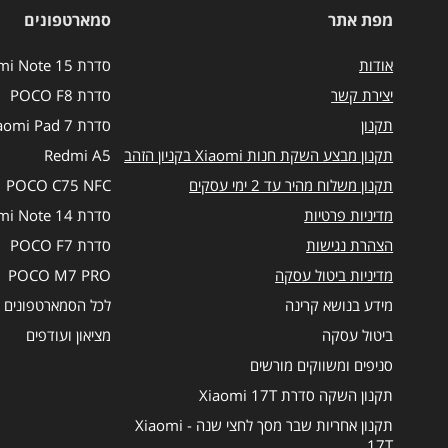
לרשימת
מפת אתר
סמארטפונים
התפוצה.
אודות
סדרת Redmi Note 15
יצירת קשר
סדרת POCO F8
תקנון
סדרת Xiaomi Pad 7
תקנון מבצע השקת חנות Xiaomi בקניון הזהב
Redmi A5
תקנון משלוח מהיר עד 2 ימי עסקים
POCO C75 NFC
מדיניות פרטיות
סדרת Redmi Note 14
הצהרת נגישות
סדרת POCO F7
מדיניות ביטול עסקה
POCO M7 PRO
מידע בנושא קרינה
לכל הסמארטפונים
ביטול עסקה
מציאון ועודפים
סניפים ומשווקים מורשים
תקנון השקה סדרת Xiaomi 17T
תקנון אחריות שבר מסך לחצי שנה - Xiaomi
17T