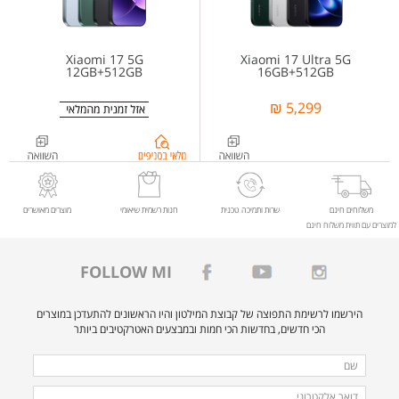
Xiaomi 17 5G
Xiaomi 17 Ultra 5G
12GB+512GB
16GB+512GB
5,299 ₪
בדיקת
מלאי
בסניפים
ל-
משלוחים חינם
שרות ותמיכה טכנית
חנות רשמית שיאומי
מוצרים מאושרים
למוצרים עם תווית משלוח חינם
%97%d7%95%d7%a8
FOLLOW MI
הירשמו לרשימת התפוצה של קבוצת המילטון והיו הראשונים להתעדכן במוצרים
הכי חדשים, בחדשות הכי חמות ובמבצעים האטרקטיבים ביותר
מלאו
שם
את
דואר