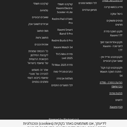
מדיניות ביטול עסקה
לכל הסמארטפונים
קורקינט חשמלי
קורקינט חשמלי
מידע בנושא קרינה
Xiaomi Electric
מציאון ועודפים
טלוויזיות
Scooter 4 Lite
ביטול עסקה
שואבים רובוטיים
טאבלט Redmi Pad
סניפים ומשווקים
Pro
אביזרים לשואבי אבק
מורשים
Xiaomi Smart
מסכי מחשב
תקנון השקה סדרת
Band 9 Pro
Xiaomi 17T
מחשוב ורשת
Redmi Buds 6 Pro
תקנון אחריות שבר מסך
אוזניות ונגנים
לחצי שנה - Xiaomi
Xiaomi Watch S4
17T
כל הזכויות שמורות
סדרת TV S Mini
לקבוצת המילטון
תקנון מבצע טרייד-אין -
Led 2025
היבואנית הרשמית
שואבי אבק רובוטיים
של שיאומי בישראל
סדרת TV Max 2025
תקנון מבצע קנה וקבל
אתר זה משמש
- מתנת השקה Watch
נתבים ומגדילי טווח
למכירה של מוצרי
S4
שיאומי בייבוא רשמי
מצלמות אבטחה
ומותגים נוספים
הודעת החזרה - סוללת
לכל המוצרים החכמים
גיבוי שיאומי
תחנות שירות
דרושים
מגזין Xiaomi
Powered by Blacknet.co.il
לידיעתך, אנו משתמשים באתר בקוקיות (cookies) וטכנולוגיות